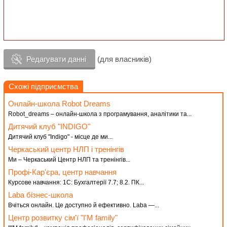
Редагувати данні
(для власників)
Схожі підприємства
Онлайн-школа Robot Dreams
Robot_dreams – онлайн-школа з програмування, аналітики та...
Дитячий клуб "INDIGO"
Дитячий клуб "Indigo" - місце де ми...
Черкаський центр НЛП і тренінгів
Ми – Черкаський Центр НЛП та тренінгів...
Профі-Кар'єра, центр навчання
Курсове навчання: 1С: Бухгалтерії 7.7; 8.2. ПК...
Laba бізнес-школа
Вчіться онлайн. Це доступно й ефективно. Laba —...
Центр розвитку сім'ї "I'M family"