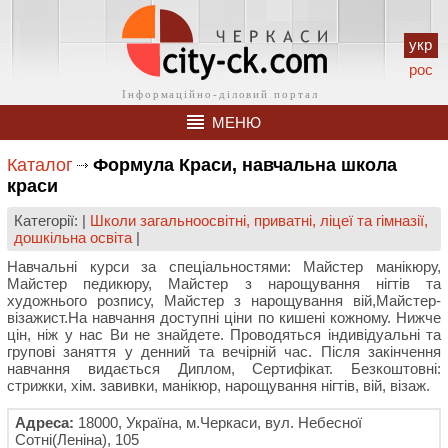
укр
рос
МЕНЮ
Каталог
Формула Краси, навчальна школа
краси
Категорії: |
Школи загальноосвітні, приватні, ліцеї та гімназії,
дошкільна освіта
|
Навчальні курси за спеціальностями: Майстер манікюру,
Майстер педикюру, Майстер з нарощування нігтів та
художнього розпису, Майстер з нарощування вій,Майстер-
візажист.На навчання доступні ціни по кишені кожному. Нижче
цін, ніж у нас Ви не знайдете. Проводяться індивідуальні та
групові заняття у денний та вечірній час. Після закінчення
навчання видається Диплом, Сертифікат. Безкоштовні:
стрижки, хім. завивки, манікюр, нарощування нігтів, вій, візаж.
Адреса:
18000, Україна, м.Черкаси, вул. Небесної
Сотні(Леніна), 105