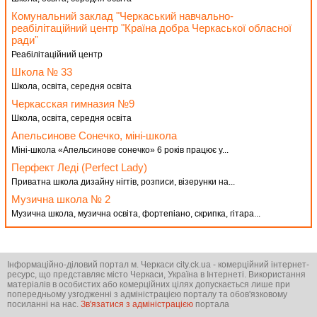
Комунальний заклад "Черкаський навчально-
реабілітаційний центр "Країна добра Черкаської обласної
радиˮ
Реабілітаційний центр
Школа № 33
Школа, освіта, середня освіта
Черкасская гимназия №9
Школа, освіта, середня освіта
Апельсинове Сонечко, міні-школа
Міні-школа «Апельсинове сонечко» 6 років працює у...
Перфект Леді (Perfect Lady)
Приватна школа дизайну нігтів, розписи, візерунки на...
Музична школа № 2
Музична школа, музична освіта, фортепіано, скрипка, гітара...
Інформаційно-діловий портал м. Черкаси city.ck.ua - комерційний інтернет-
ресурс, що представляє місто Черкаси, Україна в Інтернеті. Використання
матеріалів в особистих або комерційних цілях допускається лише при
попередньому узгодженні з адміністрацією порталу та обов'язковому
посиланні на нас.
Зв'язатися з адміністрацією
портала