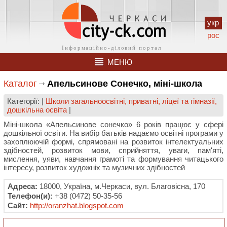
укр
рос
МЕНЮ
Каталог
Апельсинове Сонечко, міні-школа
Категорії: |
Школи загальноосвітні, приватні, ліцеї та гімназії,
дошкільна освіта
|
Міні-школа «Апельсинове сонечко» 6 років працює у сфері
дошкільної освіти. На вибір батьків надаємо освітні програми у
захоплюючій формі, спрямовані на розвиток інтелектуальних
здібностей, розвиток мови, сприйняття, уваги, пам'яті,
мислення, уяви, навчання грамоті та формування читацького
інтересу, розвиток художніх та музичних здібностей
Адреса:
18000, Україна, м.Черкаси, вул. Благовісна, 170
Телефон(и):
+38 (0472) 50-35-56
Сайт:
http://oranzhat.blogspot.com