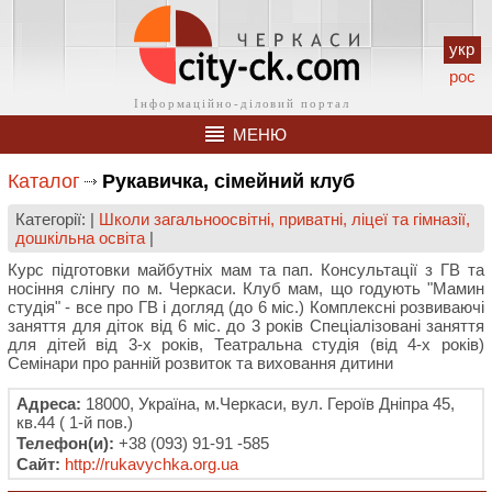
укр
рос
МЕНЮ
Каталог
Рукавичка, сімейний клуб
Категорії: |
Школи загальноосвітні, приватні, ліцеї та гімназії,
дошкільна освіта
|
Курс підготовки майбутніх мам та пап. Консультації з ГВ та
носіння слінгу по м. Черкаси. Клуб мам, що годують "Мамин
студія" - все про ГВ і догляд (до 6 міс.) Комплексні розвиваючі
заняття для діток від 6 міс. до 3 років Спеціалізовані заняття
для дітей від 3-х років, Театральна студія (від 4-х років)
Семінари про ранній розвиток та виховання дитини
Адреса:
18000, Україна, м.Черкаси, вул. Героїв Дніпра 45,
кв.44 ( 1-й пов.)
Телефон(и):
+38 (093) 91-91 -585
Сайт:
http://rukavychka.org.ua