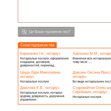
Це Ваше підприємство?
Схожі підприємства
Бараненко І.К., нотаріус
Харченко М.М., нотарі
Нотаріальні послуги, оформлення
Вчинення всіх нотаріальних
спадщини, договорів,
тому числі: -...
довіреностей, переклад...
Цінда Лідія Миколаївна,
Довгань Оксана Яросл
нотаріус
нотаріус
Нотаріальні послуги
Всі види нотаріальних посл
Данілова Е.В., нотаріус
Старовойтов Олексан
Сергійович, нотаріус
Нотаріальні послуги, нотаріус
додому, довіреність, доручення
Нотаріальні послуги
управління...