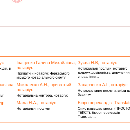
ус
Іващенко Галина Михайлівна,
Зуєва Н.В, нотаріус
нотаріус
 дій, в
Нотаріальні послуги, нотаріус
додому, довіреність, доручення
Приватній нотаріус Черкаського
управління...
міського нотаріального округу
авівна,
Миколенко А.Н., приватний
Захарченко А.І., нотаріус
нотаріус
Нотареальние послуги, виїзд д
будинку
уг
Нотаріальна контора, нотаріус
др
Мала Н.А., нотаріус
Бюро перекладів- Translat
Нотаріальні послуги
Опис видів діяльності (ПРОСТ
ТЕКСТ): Бюро перекладів
Translate....