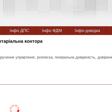
Інфо ДПС
Інфо ФДМ
Інфо-довідка
таріальна контора
оручення управління, розписка, генеральна довіреність, довірені