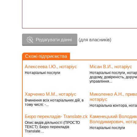
Редагувати данні
(для власників)
Схожі підприємства
Алексеева І.Ю., нотаріус
Місан В.И., нотаріус
Нотаріальні послуги
Нотаріальні послуги, нотар
додому, довіреність, доруч
управління...
Харченко М.М., нотаріус
Миколенко А.Н., прив
нотаріус
Вчинення всіх нотаріальних дій, в
тому числі: -...
Нотаріальна контора, нота
Бюро перекладів- Translate.ck
Каменецький Володи
Володимирович, нотар
Опис видів діяльності (ПРОСТО
ТЕКСТ): Бюро перекладів
Нотаріальні послуги
Translate....