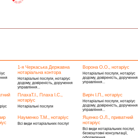
1-я Черкаська Державна
Ворона О.О., нотаріус
нотаріальна контора
іус
Нотаріальні послуги, нотаріус
ення
додому, довіреність, доручення
Нотаріальні послуги, нотаріус
управління...
додому, довіреність, доручення
управління...
атний
ПлахаТ.І., Плаха І.С.,
Виріч І.П., нотаріус
нотаріус
Нотаріальні послуги, нотаріус
додому, довіреність, доручення
ріус
Нотаріальні послуги
управління...
мир
Науменко Т.М., нотаріус
Яценко О.Л., приватний
іус
нотаріус
Всі види нотаріальних послуг
Всі види нотаріальних послуг,
безкоштовні консультації,
оформлення...