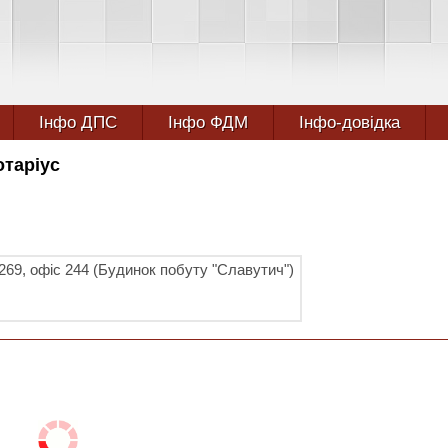
Інфо ДПС
Інфо ФДМ
Інфо-довідка
отаріус
 269, офіс 244 (Будинок побуту "Славутич")