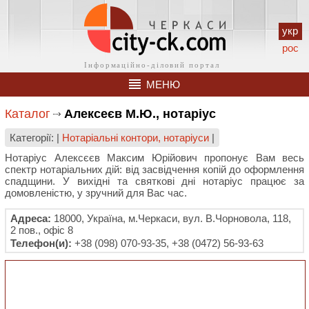
укр
рос
МЕНЮ
Каталог
Алексеєв М.Ю., нотаріус
Категорії: |
Нотаріальні контори, нотаріуси
|
Нотаріус Алексєєв Максим Юрійович пропонує Вам весь
спектр нотаріальних дій: від засвідчення копій до оформлення
спадщини. У вихідні та святкові дні нотаріус працює за
домовленістю, у зручний для Вас час.
Адреса:
18000, Україна, м.Черкаси, вул. В.Чорновола, 118,
2 пов., офіс 8
Телефон(и):
+38 (098) 070-93-35, +38 (0472) 56-93-63