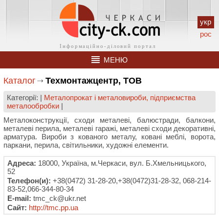
укр
рос
МЕНЮ
Каталог
Техмонтажцентр, ТОВ
Категорії: |
Металопрокат і металовироби, підприємства
металообробки
|
Металоконструкції, сходи металеві, балюстради, балкони,
металеві перила, металеві гаражі, металеві сходи декоративні,
арматура. Вироби з кованого металу, ковані меблі, ворота,
паркани, перила, світильники, художні елементи.
Адреса:
18000, Україна, м.Черкаси, вул. Б.Хмельницького,
52
Телефон(и):
+38(0472) 31-28-20,+38(0472)31-28-32, 068-214-
83-52,066-344-80-34
E-mail:
tmc_ck@ukr.net
Сайт:
http://tmс.pp.ua