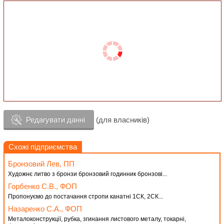
Редагувати данні
(для власників)
Схожі підприємства
Бронзовий Лев, ПП
Художнє литво з бронзи бронзовий годинник бронзові...
Горбенко С.В., ФОП
Пропонуємо до постачання стропи канатні 1СК, 2СК...
Назаренко С.А., ФОП
Металоконструкції, рубка, згинання листового металу, токарні,