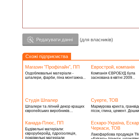
Редагувати данні
(для власників)
Схожі підприємства
Магазин "Профілайн", ПП
Еврострой, компанія
Оздоблювальні матеріали -
Компанія ЄВРОБУД була
шпалери, фарби, піна монтажна...
заснована в квітні 2009...
Студiя Шпалер
Суерте, ТОВ
Шпалери та ліпний декор кращих
Мармурова крихта, гранвідс
європейських виробників....
пісок, глина, цемент. Дошки.
Канада-Плюс, ПП
Ескаро-Україна, Ескар
Черкаси, ТОВ
Будівельні матеріали:
євроруберойд, гідроізоляція,
Лакофарбова продукція Т
покрівельні матеріали
«Eskaro» (грунти, шпаклівк