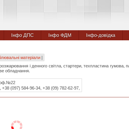
Інфо ДПС
Інфо ФДМ
Інфо-довідка
облювальні матеріали
|
и розжарювання і денного світла, стартери, техпластина гумова, па
ве обладнання.
, оф.№22
 +38 (097) 584-96-34, +38 (09) 782-62-97,