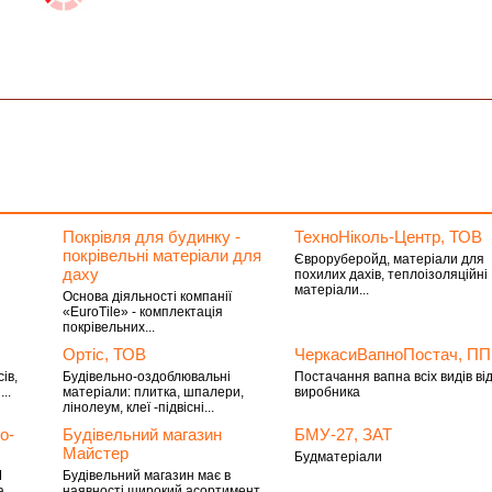
Покрівля для будинку -
ТехноНіколь-Центр, ТОВ
покрівельні матеріали для
Євроруберойд, матеріали для
даху
похилих дахів, теплоізоляційні
матеріали...
Основа діяльності компанії
«EuroTile» - комплектація
покрівельних...
Ортіс, ТОВ
ЧеркасиВапноПостач, ПП
ів,
Будівельно-оздоблювальні
Постачання вапна всіх видів ві
..
матеріали: плитка, шпалери,
виробника
лінолеум, клеї -підвісні...
о-
Будівельний магазин
БМУ-27, ЗАТ
Майстер
Будматеріали
М
Будівельний магазин має в
а,
наявності широкий асортимент...