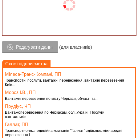
Редагувати данні
(для власників)
Схожі підприємства
Мілеса-Транс-Компані, ПП
Транспортні послуги, вантажні перевезення, вантажні перевезення
Київ...
Мороз І.В., ПП
Вантажні перевезення по місту Черкаси, області та...
Прудіус, ЧП
Вантажоперевезення по Черкасам, обл, Україні. Послуги
вантажників....
Галлат, ПП
Транспортно-експедиційна компанія "Галлат" здійснює міжнародні
перевезення і...