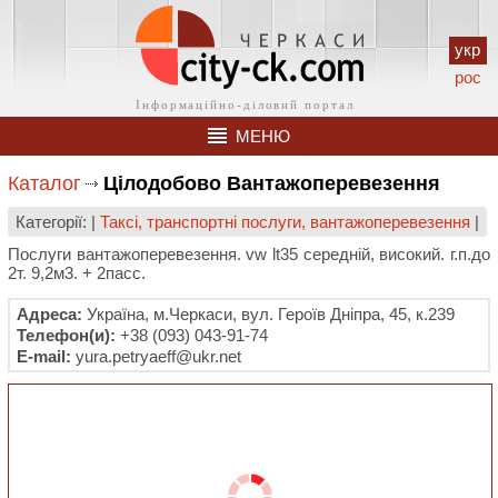
укр
рос
МЕНЮ
Каталог
Цілодобово Вантажоперевезення
Категорії: |
Таксі, транспортні послуги, вантажоперевезення
|
Послуги вантажоперевезення. vw lt35 середній, високий. г.п.до
2т. 9,2м3. + 2пасс.
Адреса:
Україна, м.Черкаси, вул. Героїв Дніпра, 45, к.239
Телефон(и):
+38 (093) 043-91-74
E-mail:
yura.petryaeff@ukr.net