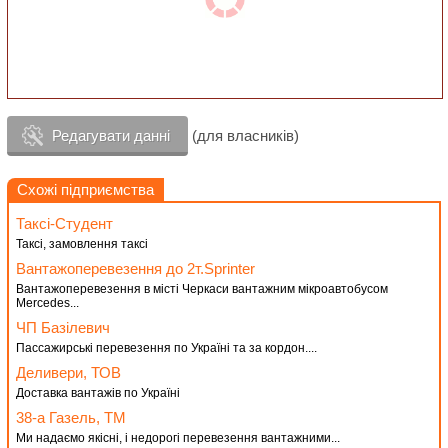
Редагувати данні
(для власників)
Схожі підприємства
Таксі-Студент
Таксі, замовлення таксі
Вантажоперевезення до 2т.Sprinter
Вантажоперевезення в місті Черкаси вантажним мікроавтобусом
Mercedes...
ЧП Базілевич
Пассажирські перевезення по Україні та за кордон....
Деливери, ТОВ
Доставка вантажів по Україні
38-а Газель, ТМ
Ми надаємо якісні, і недорогі перевезення вантажними...