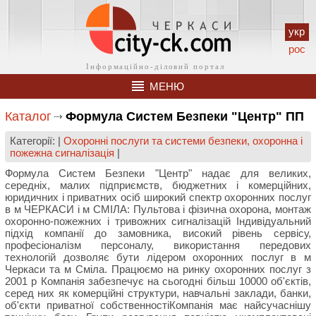
укр
рос
МЕНЮ
Каталог
Формула Систем Безпеки "Центр" ПП
Категорії: |
Охоронні послуги та системи безпеки, охоронна і
пожежна сигналізація
|
Формула Систем Безпеки "Центр" надає для великих,
середніх, малих підприємств, бюджетних і комерційних,
юридичних і приватних осіб широкий спектр охоронних послуг
в м ЧЕРКАСИ і м СМІЛА: Пультова і фізична охорона, монтаж
охоронно-пожежних і тривожних сигналізацій Індивідуальний
підхід компанії до замовника, високий рівень сервісу,
професіоналізм персоналу, використання передових
технологій дозволяє бути лідером охоронних послуг в м
Черкаси та м Сміла. Працюємо на ринку охоронних послуг з
2001 р Компанія забезпечує на сьогодні більш 10000 об'єктів,
серед них як комерційні структури, навчальні заклади, банки,
об'єкти приватної собственностіКомпанія має найсучаснішу