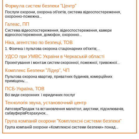
Формула систем безпеки "Центр"
Послуги охорони, охорона об'єктів, система відеоспостереження,
охоронно-пожежна...
Галеас, ПП
Система відеоспостереження, відеоспостереження, камери
відеоспостереження, домофон, охоронно...
Ніка, агентство по безпеці, ТОВ
1. Фізична і пультова охорона стаціонарних об'єктів;...
УДСО при УМВС України в Черкаській області
Проектування і монтаж систем охоронної, пожежної, тривожної...
Комплекс Безпеки "Лідер", ЧП
Пультова охорона квартир, приватних будинків, комерційних
приміщень:...
ПСБ-Україна, ТОВ
Всі види охоронних і юридичних послуг
Технологія звука, установочний центр
АвтозвукПродаж та встановлення магнітол, акустики, підсилювачів,
сабвуферівРозрахунок...
Група компаній охорони "Комплексні системи безпеки"
Група компаній охорони «Комплексні системи безпеки» понад...