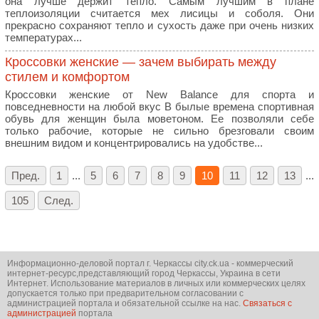
она лучше держит тепло. Самым лучшим в плане
теплоизоляции считается мех лисицы и соболя. Они
прекрасно сохраняют тепло и сухость даже при очень низких
температурах...
Кроссовки женские — зачем выбирать между
стилем и комфортом
Кроссовки женские от New Balance для спорта и
повседневности на любой вкус В былые времена спортивная
обувь для женщин была моветоном. Ее позволяли себе
только рабочие, которые не сильно брезговали своим
внешним видом и концентрировались на удобстве...
Пред.
1
...
5
6
7
8
9
10
11
12
13
...
105
След.
Информационно-деловой портал г. Черкассы city.ck.ua - коммерческий
интернет-ресурс,представляющий город Черкассы, Украина в сети
Интернет. Использование материалов в личных или коммерческих целях
допускается только при предварительном согласовании с
администрацией портала и обязательной ссылке на нас.
Связаться с
администрацией
портала