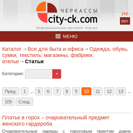
укр
рус
МЕНЮ
Каталог
Все для быта и офиса
Одежда, обувь,
сумки, текстиль: магазины, фабрики,
ателье
Статьи
Категория:
Пред.
1
...
5
6
7
8
9
10
11
12
13
...
105
След.
Платье в горох – очаровательный предмет
женского гардероба
Очаровательные наряды с гороховым принтом давно