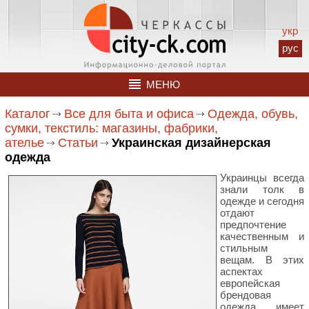
укр
рус
МЕНЮ
Каталог
Все для быта и офиса
Одежда, обувь,
сумки, текстиль: магазины, фабрики,
ателье
Статьи
Украинская дизайнерская
одежда
Украинцы всегда
знали толк в
одежде и сегодня
отдают
предпочтение
качественным и
стильным
вещам. В этих
аспектах
европейская
брендовая
одежда имеет