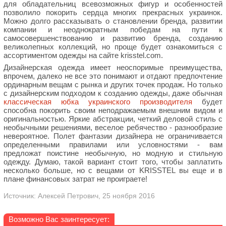
для обладательниц всевозможных фигур и особенностей
позволило покорить сердца многих прекрасных украинок.
Можно долго рассказывать о становлении бренда, развитии
компании и неоднократным победам на пути к
самосовершенствованию и развитию бренда, созданию
великолепных коллекций, но проще будет ознакомиться с
ассортиментом одежды на сайте krisstel.com.
Дизайнерская одежда имеет неоспоримые преимущества,
впрочем, далеко не все это понимают и отдают предпочтение
ординарным вещам с рынка и других точек продаж. Но только
с дизайнерским подходом к созданию одежды, даже обычная
классическая юбка украинского производителя
будет
способна покорить своим неподражаемым внешним видом и
оригинальностью. Яркие абстракции, четкий деловой стиль с
необычными решениями, веселое ребячество - разнообразие
невероятное. Полет фантазии дизайнера не ограничивается
определенными правилами или условностями - вам
предложат поистине необычную, но модную и стильную
одежду. Думаю, такой вариант стоит того, чтобы заплатить
несколько больше, но с вещами от KRISSTEL вы еще и в
плане финансовых затрат не проиграете!
Источник: Алексей Петрович, 25 ноября 2016
Возможно Вас заинтересует: