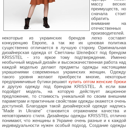
массу веских
преимуществ, но
сначала стоит
обратить
внимание на
отечественных
производителей.
некоторые из украинских брендов легко составят
конкуренцию Европе, а так же их ценовая политика
существенно отличается в лучшую сторону. Оригинальная
дизайнерская одежда от Светланы Шелефост под брендом
KRISSTEL - это яркое тому подтверждение. Именно
необычный модный дизайн и высококачественная работа над
каждой моделью делают предметы одежды настоящими
украшениями современных украинских женщин. Одежду
такого уровня желают приобрести многие, некоторые
предприимчивые бутики решают
купить оптом женские брюки
и другую одежду под брендом KRISSTEL. А если вам
подойдет модель, на которую действует акционное
предложение, то стоимость уникальной по своим внешним
параметрам и практичным свойствам одежды окажется очень
доступной. Благодаря такой дизайнерской одежде надпись
"Made in Ukraine" становится отражением качества и
неповторимого стиля. Дизайнеры одежды KRISSTEL отлично
понимают, что женщины в Украине очень разные и к каждой
индивидуальности нужен особый подход. Создание одежды