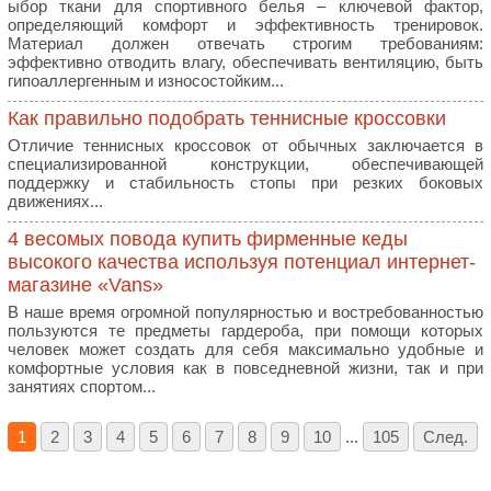
ыбор ткани для спортивного белья – ключевой фактор,
определяющий комфорт и эффективность тренировок.
Материал должен отвечать строгим требованиям:
эффективно отводить влагу, обеспечивать вентиляцию, быть
гипоаллергенным и износостойким...
Как правильно подобрать теннисные кроссовки
Отличие теннисных кроссовок от обычных заключается в
специализированной конструкции, обеспечивающей
поддержку и стабильность стопы при резких боковых
движениях...
4 весомых повода купить фирменные кеды
высокого качества используя потенциал интернет-
магазине «Vans»
В наше время огромной популярностью и востребованностью
пользуются те предметы гардероба, при помощи которых
человек может создать для себя максимально удобные и
комфортные условия как в повседневной жизни, так и при
занятиях спортом...
1
2
3
4
5
6
7
8
9
10
...
105
След.