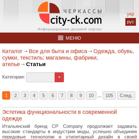
укр
рус
МЕНЮ
Каталог
Все для быта и офиса
Одежда, обувь,
сумки, текстиль: магазины, фабрики,
ателье
Статьи
Категория:
1
2
3
4
5
6
7
8
9
10
...
105
След.
Эстетика функциональности в современной
одежде
Итальянский бренд CP Company продолжает задавать
высокие стандарты в индустрии моды, успешно объединяя
передовые технологии и утилитарный дизайн в своей