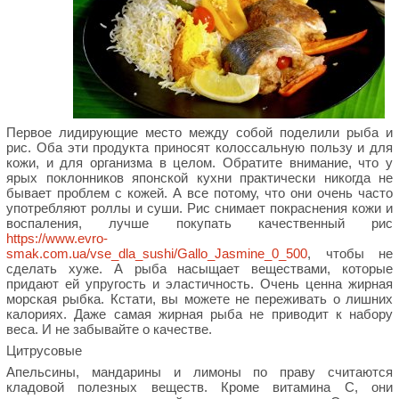
Первое лидирующие место между собой поделили рыба и
рис. Оба эти продукта приносят колоссальную пользу и для
кожи, и для организма в целом. Обратите внимание, что у
ярых поклонников японской кухни практически никогда не
бывает проблем с кожей. А все потому, что они очень часто
употребляют роллы и суши. Рис снимает покраснения кожи и
воспаления, лучше покупать качественный рис
https://www.evro-
smak.com.ua/vse_dla_sushi/Gallo_Jasmine_0_500
, чтобы не
сделать хуже. А рыба насыщает веществами, которые
придают ей упругость и эластичность. Очень ценна жирная
морская рыбка. Кстати, вы можете не переживать о лишних
калориях. Даже самая жирная рыба не приводит к набору
веса. И не забывайте о качестве.
Цитрусовые
Апельсины, мандарины и лимоны по праву считаются
кладовой полезных веществ. Кроме витамина С, они