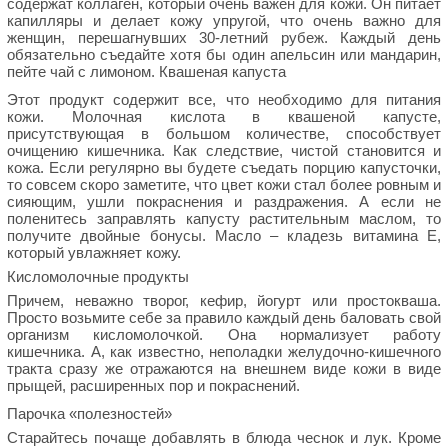
содержат коллаген, который очень важен для кожи. Он питает
капилляры и делает кожу упругой, что очень важно для
женщин, перешагнувших 30-летний рубеж. Каждый день
обязательно съедайте хотя бы один апельсин или мандарин,
пейте чай с лимоном. Квашеная капуста
Этот продукт содержит все, что необходимо для питания
кожи. Молочная кислота в квашеной капусте,
присутствующая в большом количестве, способствует
очищению кишечника. Как следствие, чистой становится и
кожа. Если регулярно вы будете съедать порцию капусточки,
то совсем скоро заметите, что цвет кожи стал более ровным и
сияющим, ушли покраснения и раздражения. А если не
поленитесь заправлять капусту растительным маслом, то
получите двойные бонусы. Масло – кладезь витамина Е,
который увлажняет кожу.
Кисломолочные продукты
Причем, неважно творог, кефир, йогурт или простокваша.
Просто возьмите себе за правило каждый день баловать свой
организм кисломолочкой. Она нормализует работу
кишечника. А, как известно, неполадки желудочно-кишечного
тракта сразу же отражаются на внешнем виде кожи в виде
прыщей, расширенных пор и покраснений.
Парочка «полезностей»
Старайтесь почаще добавлять в блюда чеснок и лук. Кроме