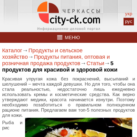
укр
рус
МЕНЮ
Каталог
Продукты и сельское
хозяйство
Продукты питания, оптовая и
розничная продажа продуктов
Статьи
5
продуктов для красивой и здоровой кожи
Красивая упругая кожа без покраснений, высыпаний и
шелушений – мечта каждой девушки. Но для того, чтобы она
стала реальностью, недостаточно лишь ежедневно
использовать кремы и косметические средства. Как верно
утверждают медики, красота начинается изнутри. Поэтому
необходимо позаботиться о правильном полноценном
рационе питания. Предлагаем вам топ-5 полезных продуктов
для кожи.
Рыба и
рис