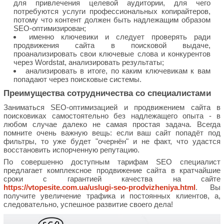
для привлечения целевой аудитории, для чего
потребуются услуги профессиональных копирайтеров,
потому что контент должен быть надлежащим образом
SEO-оптимизирован;
именно ключевики и следует проверять ради
продвижения сайта в поисковой выдаче,
проанализировать свои ключевые слова и конкурентов
через Wordstat, анализировать результаты;
анализировать в итоге, по каким ключевикам к вам
попадают через поисковые системы.
Преимущества сотрудничества со специалистами
Заниматься SEO-оптимизацией и продвижением сайта в
поисковиках самостоятельно без надлежащего опыта - в
любом случае далеко не самая простая задача. Всегда
помните очень важную вещь: если ваш сайт попадёт под
фильтры, то уже будет "очернён" и не факт, что удастся
восстановить испорченную репутацию.
По совершенно доступным тарифам SEO специалист
предлагает комплексное продвижение сайта в кратчайшие
сроки с гарантией качества на сайте
https://vtopesite.com.ua/uslugi-seo-prodvizheniya.html
. Вы
получите увеличение трафика и постоянных клиентов, а,
следовательно, успешное развитие своего дела!