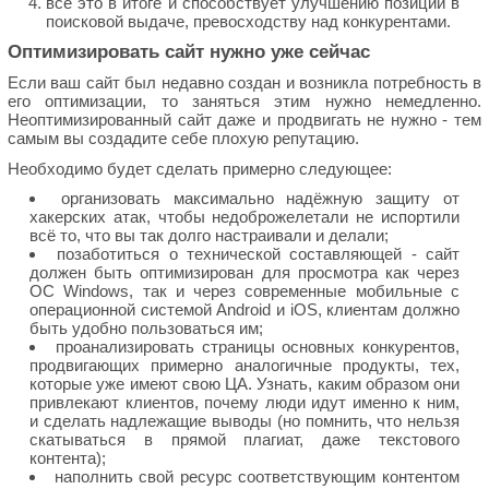
всё это в итоге и способствует улучшению позиций в
поисковой выдаче, превосходству над конкурентами.
Оптимизировать сайт нужно уже сейчас
Если ваш сайт был недавно создан и возникла потребность в
его оптимизации, то заняться этим нужно немедленно.
Неоптимизированный сайт даже и продвигать не нужно - тем
самым вы создадите себе плохую репутацию.
Необходимо будет сделать примерно следующее:
организовать максимально надёжную защиту от
хакерских атак, чтобы недоброжелетали не испортили
всё то, что вы так долго настраивали и делали;
позаботиться о технической составляющей - сайт
должен быть оптимизирован для просмотра как через
ОС Windows, так и через современные мобильные с
операционной системой Android и iOS, клиентам должно
быть удобно пользоваться им;
проанализировать страницы основных конкурентов,
продвигающих примерно аналогичные продукты, тех,
которые уже имеют свою ЦА. Узнать, каким образом они
привлекают клиентов, почему люди идут именно к ним,
и сделать надлежащие выводы (но помнить, что нельзя
скатываться в прямой плагиат, даже текстового
контента);
наполнить свой ресурс соответствующим контентом