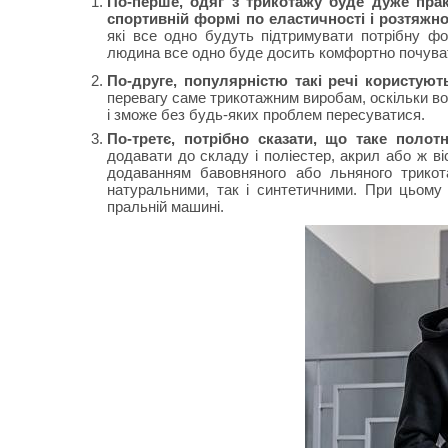
По-перше, одяг з трикотажу буде дуже прак
спортивній формі по еластичності і розтяжно
які все одно будуть підтримувати потрібну фо
людина все одно буде досить комфортно почувати
По-друге, популярністю такі речі користують
перевагу саме трикотажним виробам, оскільки вон
і зможе без будь-яких проблем пересуватися.
По-третє, потрібно сказати, що таке полот
додавати до складу і поліестер, акрил або ж ві
додаванням бавовняного або льняного трикота
натуральними, так і синтетичними. При цьому 
пральній машині.