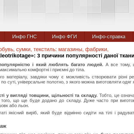
Инфо ГНС
Инфо ФГИ
Инфо-справка
бувь, сумки, текстиль: магазины, фабрики,
eotrikotage»: 3 причини популярності даної ткан
 популярністю і який люблять багато людей.
А все тому, 
 максимально комфортні і приємні до тіла.
го матеріалу, завдяки чому є можливість створювати різні реч
по суті, універсальне полотно, з якого можна виготовляти одяг 
ті у вигляді товщини, щільності та складу.
Тобто, це означ
д того, що ще буде додано до складу. Дуже часто при вигото
шовк або льон.
ті якісний виріб, який буде відмінно сидіти на тілі і радува
таж