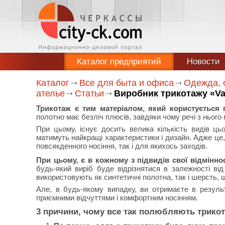
Каталог предприятий
Новости
Каталог
Все для быта и офиса
Одежда, о
ателье
Статьи
Виробник трикотажу «Val
Трикотаж є тим матеріалом, який користується
полотно має безліч плюсів, завдяки чому речі з нього
При цьому, існує досить велика кількість видів цьо
матимуть найкращі характеристики і дизайн. Адже це, 
повсякденного носіння, так і для якихось заходів.
При цьому, є в кожному з підвидів свої відміннос
будь-який виріб буде відрізнятися в залежності ві
використовують як синтетичні полотна, так і шерсть, 
Але, в будь-якому випадку, ви отримаєте в результа
приємними відчуттями і комфортним носінням.
3 причини, чому все так полюбляють трико