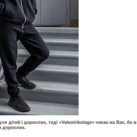
я дітей і дорослих, тоді «Valeotrikotage» чекає на Вас, бо в
ля дорослих.