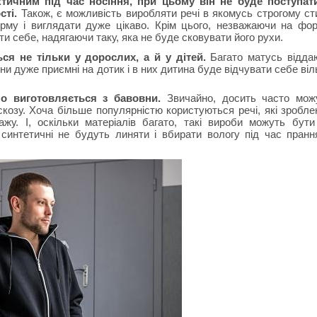
тичним під час носіння, при цьому він не буде поступат
сті.
Також, є можливість виробляти речі в якомусь строгому сти
рму і виглядати дуже цікаво. Крім цього, незважаючи на фор
 себе, надягаючи таку, яка не буде сковувати його рухи.
ся не тільки у дорослих, а й у дітей.
Багато матусь відда
и дуже приємні на дотик і в них дитина буде відчувати себе віл
но виготовляється з бавовни.
Звичайно, досить часто мож
скозу. Хоча більше популярністю користуються речі, які зроблен
жу. І, оскільки матеріалів багато, такі вироби можуть бути
синтетичні не будуть линяти і вбирати вологу під час пранн