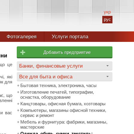
укр
рус
Фотогалерея
Услуги портала
Добавить предприятие
ини
що це
Банки, финансовые услуги
Все для быта и офиса
і, які
як для
Бытовая техника, электроника, часы
Изготовление печатей, типографии,
ає, що
оснастка, оборудование
вленні
Канцтовары, офисная бумага, хозтовары
Компьютеры, магазины офисной техники,
ти вас
сервис и ремонт
Мебель и фурнитура: фабрики, магазины,
мастерские
Одежда, обувь, сумки, текстиль: