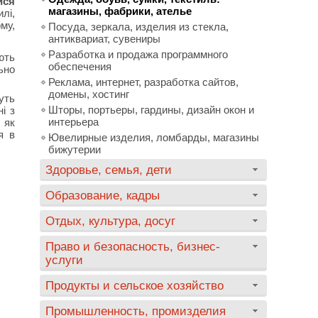
ися
магазины, фабрики, ателье
лі,
му,
Посуда, зеркала, изделия из стекла,
антиквариат, сувениры
Разработка и продажа программного
ють
обеспечения
ьно
Реклама, интернет, разработка сайтов,
домены, хостинг
уть
Шторы, портьеры, гардины, дизайн окон и
і з
интерьера
 як
я в
Ювелирные изделия, ломбарды, магазины
бижутерии
Здоровье, семья, дети
Образование, кадры
Отдых, культура, досуг
Право и безопасность, бизнес-
услуги
Продукты и сельское хозяйство
Промышленность, промизделия