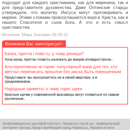
подходит для каждого христианина, как для мирянина, так и
для представителя духовенства. Даже Оптинские старцы
утверждали, что молитву Иисуса могут проговаривать и
миряне. Этими словами провозглашается вера в Христа, как в
нашего Спасителя и сына Бога. А это и есть смысл
христианства.
Источник: Мира Златович 09.09.21
Возможно Вас заинтересует:
Казка, притча і повість: у чому різниця?
Хоча казка, притча і повість належать до жанрів оповідної прози...
Альтернативная история: популярный жанр для тех, кто
мечтал переписать прошлое без риска быть повешенным
Представьте: вы просыпаетесь не в своей квартире, а в
средневековом...
Народные приметы: к чему горят щеки
Красные щечки у современной красавицы могут появиться по самым
различным...
Информационно-деловой портал г. Черкассы city.ck.ua - коммерческий
интернет-ресурс,представляющий город Черкассы, Украина в сети