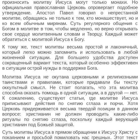
произносить молитву Иисуса могут только монахи. Но
официальная православная Церковь опровергает подобное
утверждение. Апостол Павел говорил о непрестанной
молитве, обращаясь не только к тем, кто монашествует, но и
ко всем обычным мирянам. Суть регулярного общения с
Богом в молитве в том, чтобы медленно, но верно открывать
свое сердце молитвенным словам и Творцу. Каждый может
обратиться с молитвой Иисуса к Богу.
К тому же, текст молитвы весьма простой и лаконичный,
который легко можно запомнить и использовать в любой
жизненной ситуации. Для большего удобства доступен
сокращенный вариант текста, который особенно эффективен
в ситуации острой нужды в поддержке Бога.
Молитва Иисуса не окутана церковными и религиозными
таинствами и правилами, которые придавали бы тексту
оккультный смысл. Не стоит полагать, что эта молитва
способна оказать помощь в одной ситуации, а в другой — нет.
К сожалению, существуют статьи, где молитве Иисуса
приписывают действия по снятию сглаза и порчи. Хотя
Церковь придерживается весьма твердой позиции в данном
вопросе: христианин не должен проводить какие-либо
ритуалы по снятию сглаза, поскольку каждый верующий
христианин под Божьей защитой.
Суть молитвы Иисуса в прямом обращении к Иисусу Христу с
покаянием и просьбой помиловать нас грешных. Этот текст