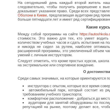
На сегодняшний день каждый второй житель наше
следовательно, чтобы получить разрешение к вые
доказывает указанное право. Среди всех представл
Оболони в Киеве
, предлагающая аудитории ряд преим
больше пятнадцати лет и имеет ряд сертифицирован
Какие курс
Между собой программы на сайте
https://autoshkola
стоимости. Это важно для тех, кто умеет водить
количеством учебных часов и сдать испытания на по
и никогда не сидел за рулем, наиболее оптималь
расширенной программы, это увеличенный объем час
умений с личным инструктором.
Следует отметить, что кроме простых курсов, школа
на экстремальное или спортивное вождение.
О достоинства
Среди самых значимых, на которые ориентируются п
инструктора с опытом, которые все время сов
автомобильный парк, который состоит из р
требованиям учебного транспорта;
комфортное расположение - добраться до мест
аудитории для занятий оборудованы по послед
репутацией на рынке, поэтому делает все, что