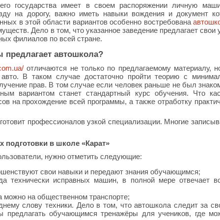
го государства имеет в своем распоряжении личную машин
зду на дорогу, важно иметь навыки вождения и документ к
енных в этой области вариантов особенно востребована
автошк
уществ. Дело в том, что указанное заведение предлагает свои 
ных филиалов по всей стране.
ы предлагает автошкола?
.com.ua/
отличаются не только по предлагаемому материалу, н
 авто. В таком случае достаточно пройти теорию с миним
лучение прав. В том случае если человек раньше не был знако
ным вариантом станет стандартный курс обучения. Что ка
ов на прохождение всей программы, а также отработку практи
 готовит профессионалов узкой специализации. Многие записы
х подготовки в школе «Карат»
ользователи, нужно отметить следующие:
ершенствуют свои навыки и передают знания обучающимся;
яда технически исправных машин, в полной мере отвечает в
а можно на общественном транспорте;
нему слову техники. Дело в том, что автошкола следит за св
бы предлагать обучающимся тренажёры для учеников, где мо