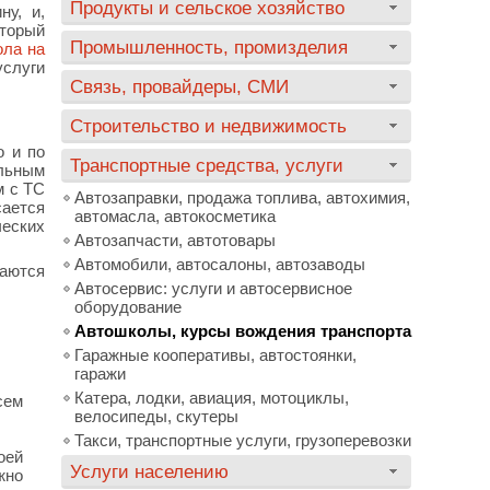
Продукты и сельское хозяйство
у, и,
оторый
Промышленность, промизделия
ола на
услуги
Связь, провайдеры, СМИ
Строительство и недвижимость
о и по
Транспортные средства, услуги
альным
м с ТС
Автозаправки, продажа топлива, автохимия,
сается
автомасла, автокосметика
ческих
Автозапчасти, автотовары
Автомобили, автосалоны, автозаводы
ваются
Автосервис: услуги и автосервисное
оборудование
Автошколы, курсы вождения транспорта
Гаражные кооперативы, автостоянки,
гаражи
Катера, лодки, авиация, мотоциклы,
сем
велосипеды, скутеры
Такси, транспортные услуги, грузоперевозки
оей
Услуги населению
жно