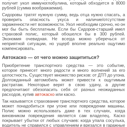
получит укол иммуноглобулина, который обходится в 8000
рублей (сумма воображаемая).
Сидоровы тратят нужную сумму, ведь отца нужно спасать, а
проверить опасность укуса и наличие/отсутствие
зараженности нет возможности. Укол необходим срочно, но он
мог бы быть бесплатным. Если бы Сидоров-старший имел
страховой полис, который обошелся бы в 300 рублей.
Экономия очевидная. Не всегда можно уберечься от
неприятной ситуации, но ущерб вполне реально ощутимо
компенсировать.
Автокаско — от чего можно защититься?
Приобретение транспортного средства — это событие,
которое принесет много радости и много волнений за его
целостность. Существует множество рисков: от ДТП до угона.
Долгожданный автомобиль может привести к ощутимым
растратам. Некоторые верят в свою удачу, а другие
предпочитают обезопасить себя от разных неожиданных
расходов, купив
автокаско
или каско.
Так называется страхование транспортного средства, которое
может понадобиться при угоне или повреждении машины.
Полис можно использовать даже в тех случаях, когда
виновником повреждения является сам владелец. Каско
покрывает убытки от любых случаев: когда упала сосулька,
водитель не справился с управлением и врезался в гаражные