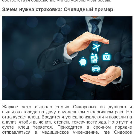
Зачем нужна страховка: Очевидный пример
Жаркое лето выгнало семью Сидоровых из душного и
пыльного города на дачу в маленьком экологичном раю. Но
отца кусает клещ. Вредителя успешно извлекли и повезли на
анализ, чтобы выяснить степень токсичности яда. Но в пути и
суете клещ теряется. Приходится в срочном порядке
отправляться в медицинское учреждение, где Сидоров