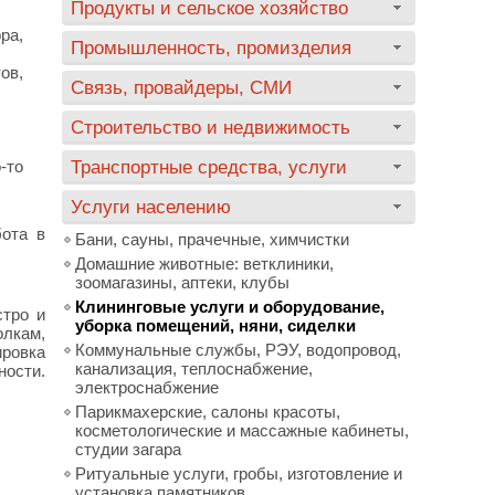
Продукты и сельское хозяйство
ра,
Промышленность, промизделия
ов,
Связь, провайдеры, СМИ
Строительство и недвижимость
-то
Транспортные средства, услуги
Услуги населению
бота в
Бани, сауны, прачечные, химчистки
Домашние животные: ветклиники,
зоомагазины, аптеки, клубы
Клининговые услуги и оборудование,
тро и
уборка помещений, няни, сиделки
олкам,
Коммунальные службы, РЭУ, водопровод,
ировка
канализация, теплоснабжение,
ности.
электроснабжение
Парикмахерские, салоны красоты,
косметологические и массажные кабинеты,
студии загара
Ритуальные услуги, гробы, изготовление и
установка памятников