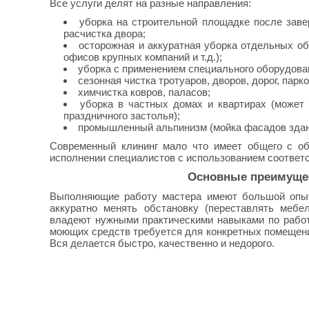
Все услуги делят на разные направления:
уборка на строительной площадке после заве
расчистка двора;
осторожная и аккуратная уборка отдельных о
офисов крупных компаний и т.д.);
уборка с применением специального оборудова
сезонная чистка тротуаров, дворов, дорог, парко
химчистка ковров, паласов;
уборка в частных домах и квартирах (может б
праздничного застолья);
промышленный альпинизм (мойка фасадов здан
Современный клининг мало что имеет общего с об
исполнении специалистов с использованием соответ
Основные преимущес
Выполняющие работу мастера имеют большой опыт
аккуратно менять обстановку (переставлять мебе
владеют нужными практическими навыками по работ
моющих средств требуется для конкретных помещений
Вся делается быстро, качественно и недорого.