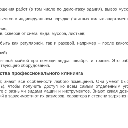
ршения работ (в том числе по демонтажу здания), вывоз мусо
бъектов в индивидуальном порядке (элитных жилых апартамент
ния;
в, скверов от снега, льда, мусора, листьев;
ыть как регулярной, так и разовой, например – после какого
ий).
ычной мойкой при помощи ведра, швабры и тряпки. Это ра
ствующего оборудования.
тва профессионального клининга
, знают все особенности любого помещения. Они умеют быс
ль), чтобы получить доступ ко всем самым отдаленным уг
е с разными видами машин и инструментов. Знают, какая доз
 в зависимости от их размеров, характера и степени загрязнен