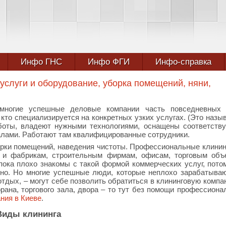
Инфо ГНС
Инфо ФГИ
Инфо-справка
услуги и оборудование, уборка помещений, няни,
 многие успешные деловые компании часть повседневных 
 кто специализируется на конкретных узких услугах. (Это назы
боты, владеют нужными технологиями, оснащены соответст
лами. Работают там квалифицированные сотрудники.
орки помещений, наведения чистоты. Профессиональные клини
 и фабрикам, строительным фирмам, офисам, торговым объ
ока плохо знакомы с такой формой коммерческих услуг, пото
но. Но многие успешные люди, которые неплохо зарабатываю
тдых, – могут себе позволить обратиться в клининговую компа
ана, торгового зала, двора – то тут без помощи профессиона
ния в Киеве
.
Виды клининга