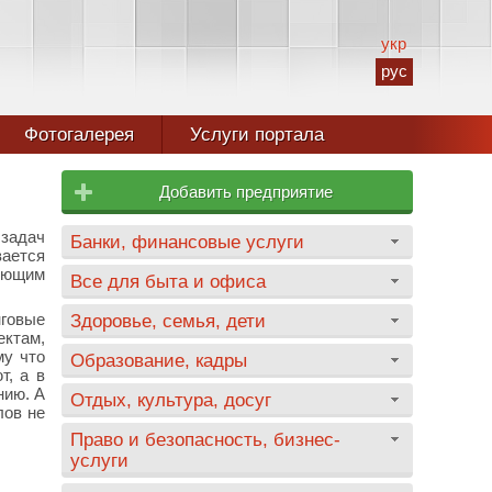
укр
рус
Фотогалерея
Услуги портала
Добавить предприятие
задач
Банки, финансовые услуги
вается
вующим
Все для быта и офиса
нговые
Здоровье, семья, дети
ектам,
му что
Образование, кадры
т, а в
нию. А
Отдых, культура, досуг
лов не
Право и безопасность, бизнес-
услуги