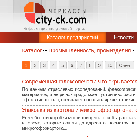
Каталог предприятий
Новости
Каталог
Промышленность, промизделия
1
2
3
4
5
6
7
8
9
10
След.
Современная флексопечать: Что скрываетс
По данным отраслевых исследований, флексографи
материалов, и ее рынок продолжает устойчиво расти
эффективностью, позволяет наносить яркие, стойкие
Упаковка из картона и микрогофрокартона: к
Если бы эти коробки могли говорить, они бы рассказ
и героях, которые дошли до адресата, несмотря на
микрогофрокартона...