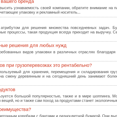
 вашего бренда
высить узнаваемость своей компании, обратите внимание на п
четающее упаковку и рекламный носитель...
 атрибутом для решения множества повседневных задач. Б
е процессы, такая продукция всегда приходит на выручку. С
ичные решения для любых нужд
ребованных видов упаковки в различных отраслях благодаря
в при грузоперевозках это рентабельно?
пользуемый для хранения, перемещения и складирования гру
на смену деревянным и на сегодняшний день занимают бол
одуктов
ьзуется большой популярностью, также и в мире шоппинга. 
 вещей, но и также сам поход за продуктами станет экологичным
преимущества?
артонным коробкам с бантами и разноцветной бумагой. Они вы