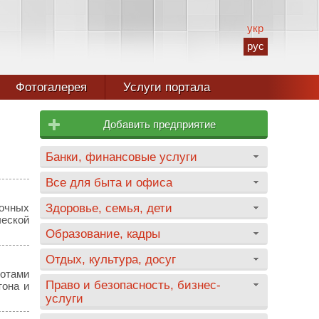
укр
рус
Фотогалерея
Услуги портала
Добавить предприятие
Банки, финансовые услуги
Все для быта и офиса
вочных
Здоровье, семья, дети
ческой
Образование, кадры
Отдых, культура, досуг
котами
Право и безопасность, бизнес-
тона и
услуги