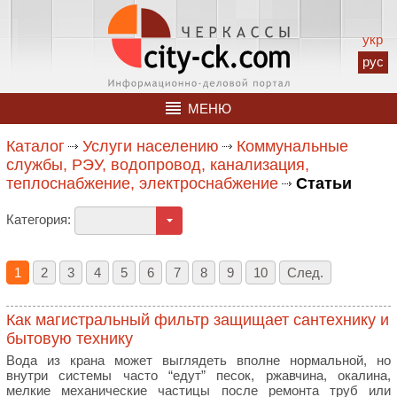
укр
рус
МЕНЮ
Каталог
Услуги населению
Коммунальные
службы, РЭУ, водопровод, канализация,
теплоснабжение, электроснабжение
Статьи
Категория:
1
2
3
4
5
6
7
8
9
10
След.
Как магистральный фильтр защищает сантехнику и
бытовую технику
Вода из крана может выглядеть вполне нормальной, но
внутри системы часто “едут” песок, ржавчина, окалина,
мелкие механические частицы после ремонта труб или