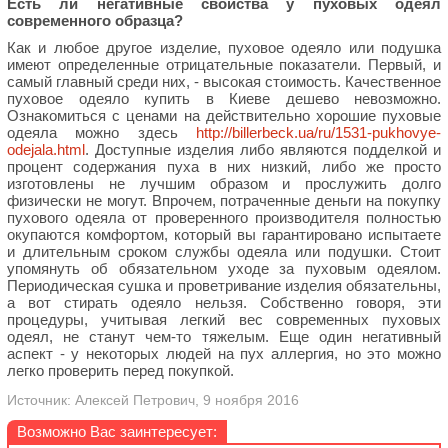
Есть ли негативные свойства у пуховых одеял
современного образца?
Как и любое другое изделие, пуховое одеяло или подушка
имеют определенные отрицательные показатели. Первый, и
самый главный среди них, - высокая стоимость. Качественное
пуховое одеяло купить в Киеве дешево невозможно.
Ознакомиться с ценами на действительно хорошие пуховые
одеяла можно здесь
http://billerbeck.ua/ru/1531-pukhovye-
odejala.html
. Доступные изделия либо являются подделкой и
процент содержания пуха в них низкий, либо же просто
изготовлены не лучшим образом и прослужить долго
физически не могут. Впрочем, потраченные деньги на покупку
пухового одеяла от проверенного производителя полностью
окупаются комфортом, который вы гарантировано испытаете
и длительным сроком службы одеяла или подушки. Стоит
упомянуть об обязательном уходе за пуховым одеялом.
Периодическая сушка и проветривание изделия обязательны,
а вот стирать одеяло нельзя. Собственно говоря, эти
процедуры, учитывая легкий вес современных пуховых
одеял, не станут чем-то тяжелым. Еще один негативный
аспект - у некоторых людей на пух аллергия, но это можно
легко проверить перед покупкой.
Источник: Алексей Петрович, 9 ноября 2016
Возможно Вас заинтересует: