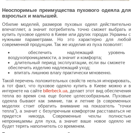
Неоспоримые преимущества пухового одеяла для
взрослых и малышей.
Обилие моделей, размеров пуховых одеял действительно
впечатляет, а значит потребитель точно сможет выбрать и
купить пуховое одеяло в Киеве или других городах Украины с
нужными параметрами. Но это характерно для любой
современной продукции. Так же изделия из пуха позволят:
обеспечить надлежащий уровень
воздухопроницаемости, а значит и комфорта;
длительный период эксплуатации, если вы сможете
обеспечить изделию надлежащий уход;
впитать лишнюю влагу практически мгновенно.
Такой перечень положительных свойств нельзя игнорировать,
а тот факт, что пуховое одеяло купить в Киеве можно и в
интернете на сайте
billerbeck.ua
, делает этот вид обеспечения
тепла во время сна еще более целесообразным. Пуховые
одеяла бывают как зимние, так и летние (в современных
моделях стоит обратить внимание на показатель "точки
тепла"), а значит с безупречным комфортом расставаться не
придется никогда. Современные чехлы полностью
непроницаемы для пуха, а значит ваше новое одеяло не
будет терять наполнитель со временем.