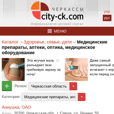
укр
рус
МЕНЮ
Каталог
Здоровье, семья, дети
Медицинские
препараты, аптеки, оптика, медицинское
оборудование
Эта жгучая мазь
Даже самый
i
разъедает всю
запущенный г
грибковую заразу за
исчезнет с ко
ночь!
если перед с
Регион:
Черкасская область
Категория:
Медицинские препараты, аптеки, оптика, медицин
Аннушка, ОАО
20700, Черкасская обл., г. Смела, ул. Ленина, 55
Адрес: