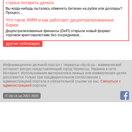
страха потерять деньги
Вы когда-нибудь пытались обменять биткоин на рубли или доллары?
Процесс...
Что такое AMM и как работают децентрализованные
биржи
Децентрализованные финансы (DeFi) открыли новый формат
торговли криптовалютами без посредников...
другие публикации
Информационно-деловой портал г. Черкассы city.ck.ua - коммерческий
интернет-ресурс,представляющий город Черкассы, Украина в сети
Интернет. Использование материалов в личных или коммерческих целях
допускается только при предварительном согласовании с
администрацией портала и обязательной ссылке на нас.
Связаться с
администрацией
портала
© city.ck.ua 2001-2026