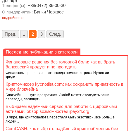
Досаф)
+38(0472) 36-00-30
Телефон(ы):
Банки Черкасс
О предприятии:
подробнее ››
Пред.
1
2
3
След.
Последние публикации в категории
Финансовые решения без головной боли: как выбрать
банковский продукт и не прогадать
Финансовые решения — это всегда немного стресс. Нужен ли
кредит...
Криптомиксер kycnotlist.com: как сохранить приватность в
мире блокчейна
Блокчейн — штука прозрачная. Любой может отследить ваши
переводы, заглянуть...
Выбираем надежный сервис для работы с цифровыми
активами: обзор возможностей ipay24.org
В мире, где криптовалюта перестала быть экзотикой, всё больше
людей...
ComCASH: как выбрать надёжный криптообменник без