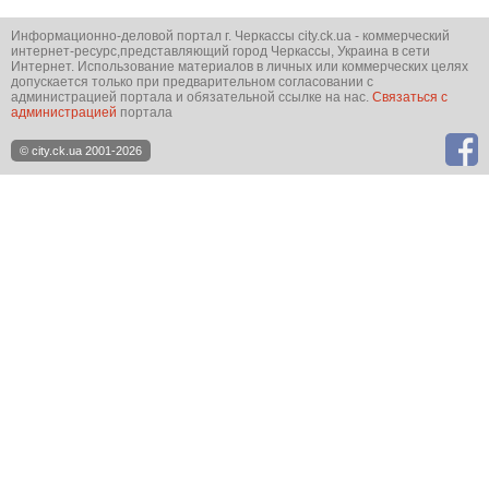
Информационно-деловой портал г. Черкассы city.ck.ua - коммерческий
интернет-ресурс,представляющий город Черкассы, Украина в сети
Интернет. Использование материалов в личных или коммерческих целях
допускается только при предварительном согласовании с
администрацией портала и обязательной ссылке на нас.
Связаться с
администрацией
портала
© city.ck.ua 2001-2026