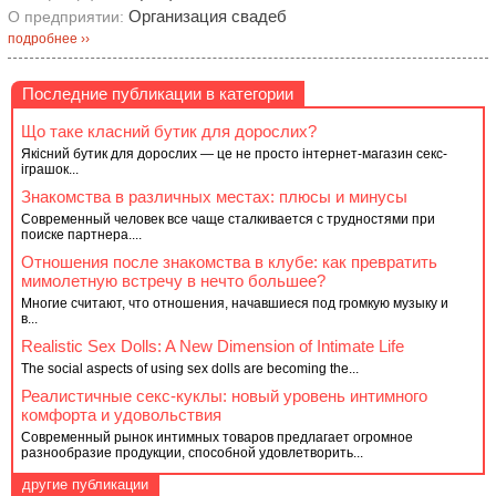
Организация свадеб
О предприятии:
подробнее ››
Последние публикации в категории
Що таке класний бутик для дорослих?
Якісний бутик для дорослих — це не просто інтернет-магазин секс-
іграшок...
Знакомства в различных местах: плюсы и минусы
Современный человек все чаще сталкивается с трудностями при
поиске партнера....
Отношения после знакомства в клубе: как превратить
мимолетную встречу в нечто большее?
Многие считают, что отношения, начавшиеся под громкую музыку и
в...
Realistic Sex Dolls: A New Dimension of Intimate Life
The social aspects of using sex dolls are becoming the...
Реалистичные секс-куклы: новый уровень интимного
комфорта и удовольствия
Современный рынок интимных товаров предлагает огромное
разнообразие продукции, способной удовлетворить...
другие публикации