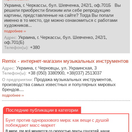
Украина, г. Черкассы, бул. Шевченка, 242/1, оф.701Б Вы
решили приобрести близким или себе репродукцию
картины, представленные на сайте? Тогда Вы попали
именно в то место, где можно ознакомиться с работами
художников...
подробнее ››
Украина, г. Черкассы, бул. Шевченко, 242/1,
Адрес:
оф.701(Б)
+380
Телефон(ы):
Remix - интернет-магазин музыкальных инструментов
Украина, г. Черновцы, ул. Украинская, 3
Адрес:
+38 (050) 3380900, +38(037) 2513037
Телефон(ы):
Продажа музыкальных инструментов,
О предприятии:
производства самых известных и популярных мировых
брендов....
подробнее ››
Последние публикации в категории
Бунт против одноразового мира: как вещи с душой
побеждают масс-маркет
В мире, где всё меняется со скоростью ленты соцсетей, наши...