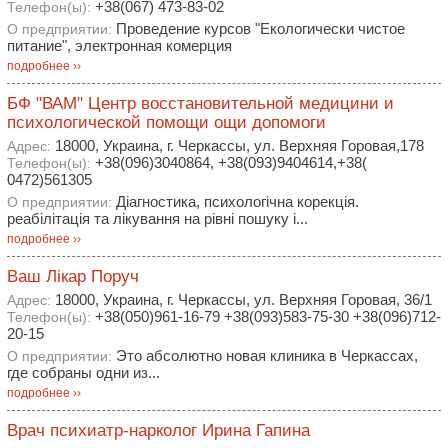
+38(067) 473-83-02
Телефон(ы):
Проведение курсов "Екологически чистое
О предприятии:
питание", электронная комерция
подробнее ››
БФ "ВАМ" Центр восстановительной медицини и
психологической помощи ощи допомоги
18000, Украина, г. Черкассы, ул. Верхняя Горовая,178
Адрес:
+38(096)3040864, +38(093)9404614,+38(
Телефон(ы):
0472)561305
Діагностика, психологічна корекція.
О предприятии:
реабілітація та лікування на рівні пошуку і...
подробнее ››
Ваш Лікар Поруч
18000, Украина, г. Черкассы, ул. Верхняя Горовая, 36/1
Адрес:
+38(050)961-16-79 +38(093)583-75-30 +38(096)712-
Телефон(ы):
20-15
Это абсолютно новая клиника в Черкассах,
О предприятии:
где собраны одни из...
подробнее ››
Врач психиатр-нарколог Ирина Гапина