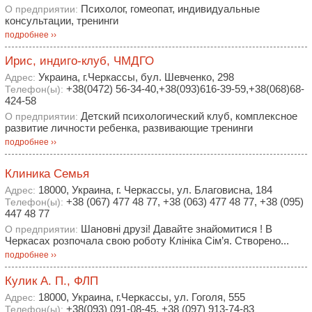
Психолог, гомеопат, индивидуальные
О предприятии:
консультации, тренинги
подробнее ››
Ирис, индиго-клуб, ЧМДГО
Украина, г.Черкассы, бул. Шевченко, 298
Адрес:
+38(0472) 56-34-40,+38(093)616-39-59,+38(068)68-
Телефон(ы):
424-58
Детский психологический клуб, комплексное
О предприятии:
развитие личности ребенка, развивающие тренинги
подробнее ››
Клиника Семья
18000, Украина, г. Черкассы, ул. Благовисна, 184
Адрес:
+38 (067) 477 48 77, +38 (063) 477 48 77, +38 (095)
Телефон(ы):
447 48 77
Шановні друзі! Давайте знайомитися ! В
О предприятии:
Черкасах розпочала свою роботу Клініка Сім’я. Створено...
подробнее ››
Кулик А. П., ФЛП
18000, Украина, г.Черкассы, ул. Гоголя, 555
Адрес:
+38(093) 091-08-45, +38 (097) 913-74-83
Телефон(ы):