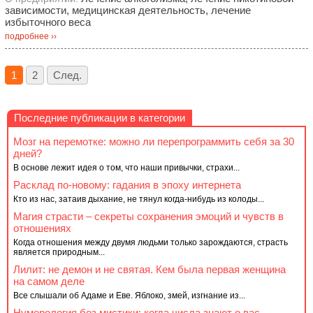
зависимости, медицинская деятельность, лечение
избыточного веса
подробнее ››
1
2
След.
Последние публикации в категории
Мозг на перемотке: можно ли перепрограммить себя за 30
дней?
В основе лежит идея о том, что наши привычки, страхи...
Расклад по-новому: гадания в эпоху интернета
Кто из нас, затаив дыхание, не тянул когда-нибудь из колоды...
Магия страсти – секреты сохранения эмоций и чувств в
отношениях
Когда отношения между двумя людьми только зарождаются, страсть
является природным...
Лилит: не демон и не святая. Кем была первая женщина
на самом деле
Все слышали об Адаме и Еве. Яблоко, змей, изгнание из...
Нумерология без мистики: когда числа знают о вас