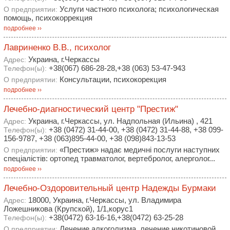
Услуги частного психолога; психологическая
О предприятии:
помощь, психокоррекция
подробнее ››
Лавриненко В.В., психолог
Украина, г.Черкассы
Адрес:
+38(067) 686-28-28,+38 (063) 53-47-943
Телефон(ы):
Консультации, психокорекция
О предприятии:
подробнее ››
Лечебно-диагностический центр "Престиж"
Украина, г.Черкассы, ул. Надпольная (Ильина) , 421
Адрес:
+38 (0472) 31-44-00, +38 (0472) 31-44-88, +38 099-
Телефон(ы):
156-9787, +38 (063)895-44-00, +38 (098)843-13-53
«Престиж» надає медичні послуги наступних
О предприятии:
спеціалістів: ортопед травматолог, вертебролог, алерголог...
подробнее ››
Лечебно-Оздоровительный центр Надежды Бурмаки
18000, Украина, г.Черкассы, ул. Владимира
Адрес:
Ложешникова (Крупской), 1/1,корус1
+38(0472) 63-16-16,+38(0472) 63-25-28
Телефон(ы):
Лечение алкоголизма, лечение никотиновой
О предприятии: