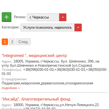
Регион:
г. Черкассы
Категория:
Услуги психолога, нарколога, центры нетрадицио
1
2
След.
''Integromed '', медицинский центр
18005, Украина, г.Черкассы, бул. Шевченко, 396, на
Адрес:
углу бул.Шевченко и Новопричистенской (ул.Седова)
+38(098)030-01-03,+38(063)030-01-03,+38(050)030-
Телефон(ы):
01-03
О предприятии:
Педиатрия,неврология,дерматология,отоларингология
подробнее ››
''Инсайд'', благотворительный фонд
18000, Украина, г.Черкассы,ул.Нечуя-Левицкого,22
Адрес:
+38 (0472) 32-66-92