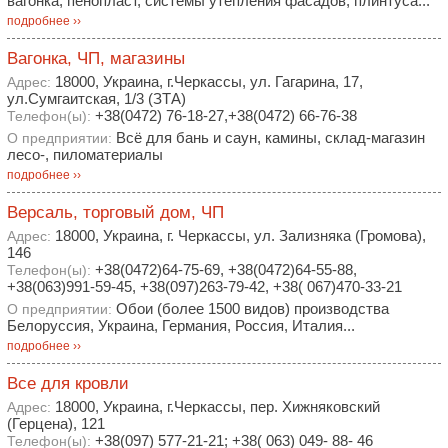
вагонка, пенопласт, системы утепления фасадов, плинтуса...
подробнее ››
Вагонка, ЧП, магазины
18000, Украина, г.Черкассы, ул. Гагарина, 17,
Адрес:
ул.Сумгаитская, 1/3 (ЗТА)
+38(0472) 76-18-27,+38(0472) 66-76-38
Телефон(ы):
Всё для бань и саун, камины, склад-магазин
О предприятии:
лесо-, пиломатериалы
подробнее ››
Версаль, торговый дом, ЧП
18000, Украина, г. Черкассы, ул. Зализняка (Громова),
Адрес:
146
+38(0472)64-75-69, +38(0472)64-55-88,
Телефон(ы):
+38(063)991-59-45, +38(097)263-79-42, +38( 067)470-33-21
Обои (более 1500 видов) производства
О предприятии:
Белоруссия, Украина, Германия, Россия, Италия...
подробнее ››
Все для кровли
18000, Украина, г.Черкассы, пер. Хижняковский
Адрес:
(Герцена), 121
+38(097) 577-21-21; +38( 063) 049- 88- 46
Телефон(ы):