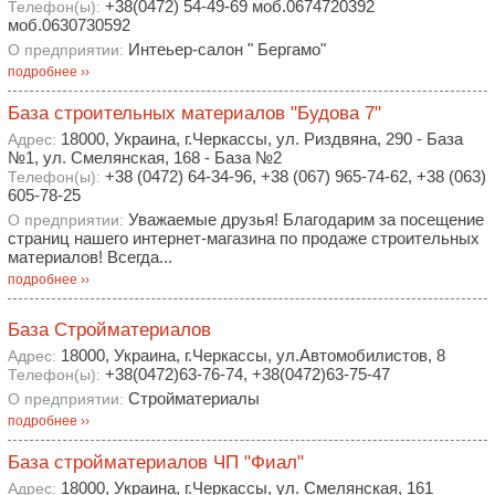
+38(0472) 54-49-69 моб.0674720392
Телефон(ы):
моб.0630730592
Интеьер-салон " Бергамо"
О предприятии:
подробнее ››
База строительных материалов "Будова 7"
18000, Украина, г.Черкассы, ул. Риздвяна, 290 - База
Адрес:
№1, ул. Смелянская, 168 - База №2
+38 (0472) 64-34-96, +38 (067) 965-74-62, +38 (063)
Телефон(ы):
605-78-25
Уважаемые друзья! Благодарим за посещение
О предприятии:
страниц нашего интернет-магазина по продаже строительных
материалов! Всегда...
подробнее ››
База Стройматериалов
18000, Украина, г.Черкассы, ул.Автомобилистов, 8
Адрес:
+38(0472)63-76-74, +38(0472)63-75-47
Телефон(ы):
Стройматериалы
О предприятии:
подробнее ››
База стройматериалов ЧП "Фиал"
18000, Украина, г.Черкассы, ул. Смелянская, 161
Адрес: