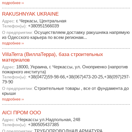
подробнее ››
RAKUSHNYAK UKRAINE
г. Черкасы, Центральная
Адрес:
+380951566039
Телефон(ы):
Осуществляем доставку ракушняка напрямую
О предприятии:
из Одесского карьера по всем регионам...
подробнее ››
VillaTerra (ВиллаТерра), база строительных
материалов
18000, Украина, г. Черкассы, ул. Оноприенко (напротив
Адрес:
пожарного института)
+38(0472)59-98-66,+38(067)473-20-25,+38(097)297-
Телефон(ы):
79-90
Строительные товары , все от фундамента до
О предприятии:
крыши
подробнее ››
АІСІ ПРОМ ООО
г.Черкассы ул.Надпольная, 248
Адрес:
+380505437385
Телефон(ы):
ТРУБОПРОВОДНАЯ АРМАТУРА
О предприятии: