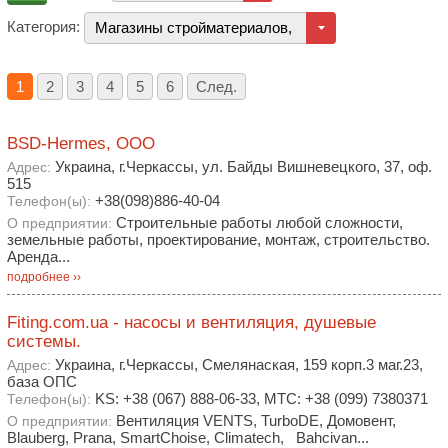
Категория:
Магазины стройматериалов, строительные, отде
1
2
3
4
5
6
След.
BSD-Hermes, ООО
Украина, г.Черкассы, ул. Байды Вишневецкого, 37, оф.
Адрес:
515
+38(098)886-40-04
Телефон(ы):
Строительные работы любой сложности,
О предприятии:
земельные работы, проектирование, монтаж, строительство.
Аренда...
подробнее ››
Fiting.com.ua - насосы и вентиляция, душевые
системы.
Украина, г.Черкассы, Смелянаская, 159 корп.3 маг.23,
Адрес:
база ОПС
KS: +38 (067) 888-06-33, MTC: +38 (099) 7380371
Телефон(ы):
Вентиляция VENTS, TurboDE, Домовент,
О предприятии:
Blauberg, Prana, SmartChoise, Climatech, Bahcivan...