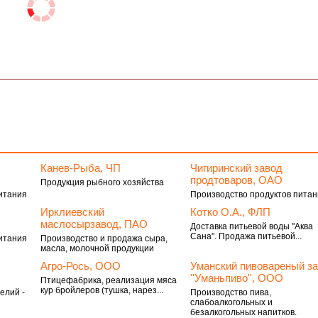
Канев-Рыба, ЧП
Чигиринский завод
продтоваров, ОАО
Продукция рыбного хозяйства
итания
Производство продуктов пита
Ирклиевский
Котко О.А., ФЛП
маслосырзавод, ПАО
Доставка питьевой воды "Аква
Сана". Продажа питьевой...
итания
Производство и продажа сыра,
масла, молочной продукции
Агро-Рось, ООО
Уманский пивовареный з
''Уманьпиво'', ООО
Птицефабрика, реализация мяса
кур бройлеров (тушка, нарез...
елий -
Производство пива,
слабоалкогольных и
безалкогольных напитков.