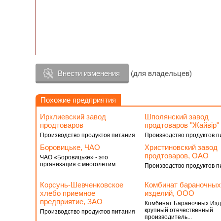
Внести изменения
(для владельцев)
Похожие предприятия
Ирклиевский завод
Шполянский завод
продтоваров
продтоваров "Жайвiр"
Производство продуктов питания
Производство продуктов п
Боровицьке, ЧАО
Христиновский завод
продтоваров, ОАО
ЧАО «Боровицьке» - это
организация с многолетим...
Производство продуктов п
Корсунь-Шевченковское
Комбинат бараночных
хлебо приемное
изделий, ООО
предприятие, ЗАО
Комбинат Бараночных Изд
крупный отечественный
Производство продуктов питания
производитель...