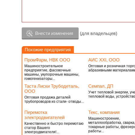
Внести изменения
(для владельцев)
Похожие предприятия
ПромФарм, НВК ООО
АИС ХХІ, ООО
Машиностроительное
Оптовая и розничная торг
предприятие, фасовочные
абразивными материалами 
машины, укупорочные машины,
гомогенизаторы...
Таста Лиски Трубодеталь,
Семпал, ДП
ООО
Учет тепловой энергии, уч
тепловой воды, устройство.
Оптовая продажа деталей
трубопроводов из стали- отводы...
Перемотка
Текс, компания
электродвигателей
Машиностроение,
металлообработка, сварка
Качественно и быстро перемотаю
токарные работы, фрезер
статор Вашего
работы...
электродвигателя!...