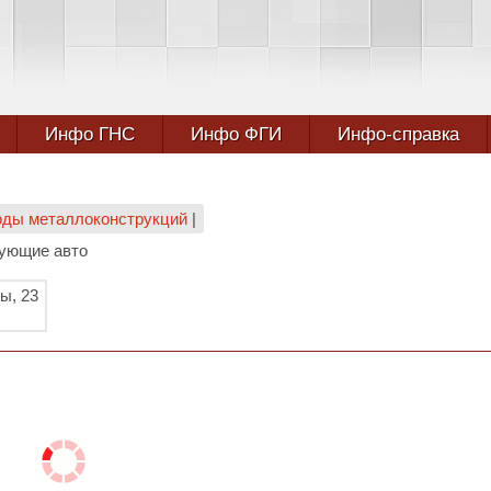
Инфо ГНС
Инфо ФГИ
Инфо-справка
оды металлоконструкций
|
тующие авто
ы, 23