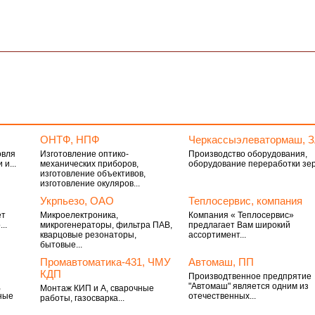
ОНТФ, НПФ
Черкассыэлеватормаш, 
овля
Изготовление оптико-
Производство оборудования,
и...
механических приборов,
оборудование переработки зе
изготовление объективов,
изготовление окуляров...
Укрпьезо, ОАО
Теплосервис, компания
ет
Микроелектроника,
Компания « Теплосервис»
..
микрогенераторы, фильтра ПАВ,
предлагает Вам широкий
кварцовые резонаторы,
ассортимент...
бытовые...
Промавтоматика-431, ЧМУ
Автомаш, ПП
КДП
Производтвенное предпрятие
,
"Автомаш" является одним из
Монтаж КИП и А, сварочные
ные
отечественных...
работы, газосварка...