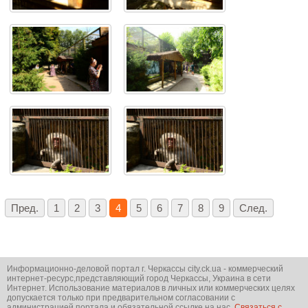
Пред.
1
2
3
4
5
6
7
8
9
След.
Информационно-деловой портал г. Черкассы city.ck.ua - коммерческий
интернет-ресурс,представляющий город Черкассы, Украина в сети
Интернет. Использование материалов в личных или коммерческих целях
допускается только при предварительном согласовании с
администрацией портала и обязательной ссылке на нас.
Связаться с