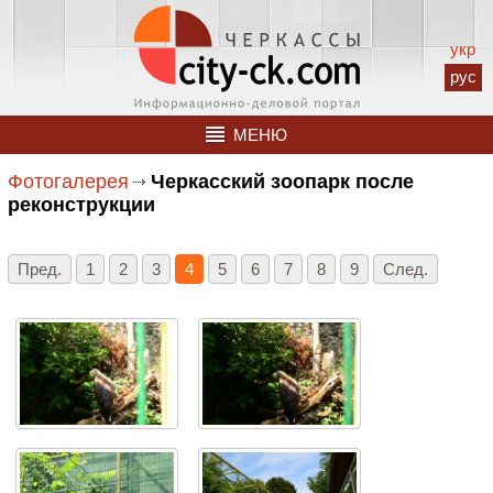
укр
рус
МЕНЮ
Фотогалерея
Черкасский зоопарк после
реконструкции
Пред.
1
2
3
4
5
6
7
8
9
След.