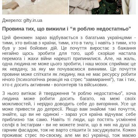
Джерело: gifty.in.ua
Провина тих, що вижили і “я роблю недостатньо”
Цей феномен зараз відбувається з багатьма українцями -
тими, хто виїхав з країни, тими, хто в тилу, і навіть з тими, хто
був у зоні бойових дій. Це почуття виростає з бажання
негайно щось зробити для того, щоб скоріше настала
перемога і жахи війни нарешті припинилися. Але, на жаль,
одна людина не може цього зробити, і наш мозок сприймає це
як невдачу, за яку ми почуваємося винними. Це почуття
провини може спіткати як людину, яка не має ресурсу робити
нічого (психологічна реакція на стрес “завмирання”), так і тих,
хто є досить активним - волонтерів та військових.
З нього витікає й твердження “я роблю недостатньо”, хоча
людина може робити досить багато, на межі своїх
можливостей, і нерідко доводить себе до вигоряння. Усе це
може привести до депресії. Якщо вам знайомі такі почуття,
знайте, що ви не одинокі - зараз уся країна відчуває себе
приблизно так само. Навіть ті люди, що постять усміхнені
селфі в Інстаграм - ви не можете знати, що в них на душі за
гарним фасадом, тож не варто спішити їх засуджувати. Кожен
проживає стрес по-своєму, але ми всі українці, тож маємо