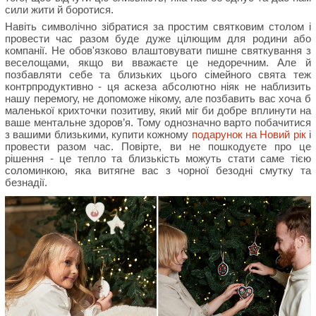
сили жити й боротися.
Навіть символічно зібратися за простим святковим столом і
провести час разом буде дуже цілющим для родини або
компанії. Не обов'язково влаштовувати пишне святкування з
веселощами, якщо ви вважаєте це недоречним. Але й
позбавляти себе та близьких цього сімейного свята теж
контрпродуктивно - ця аскеза абсолютно ніяк не наблизить
нашу перемогу, не допоможе нікому, але позбавить вас хоча б
маленької крихточки позитиву, який міг би добре вплинути на
ваше ментальне здоров’я. Тому однозначно варто побачитися
з вашими близькими, купити кожному
подарунок на Новий рік
і
провести разом час. Повірте, ви не пошкодуєте про це
рішення - це тепло та близькість можуть стати саме тією
соломинкою, яка витягне вас з чорної безодні смутку та
безнадії.