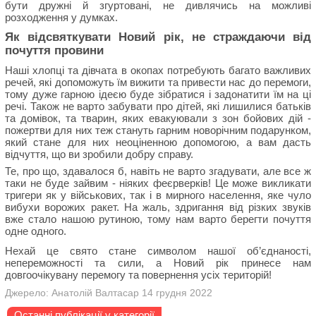
бути дружні й згуртовані, не дивлячись на можливі
розходження у думках.
Як відсвяткувати Новий рік, не страждаючи від
почуття провини
Наші хлопці та дівчата в окопах потребують багато важливих
речей, які допоможуть їм вижити та привести нас до перемоги,
тому дуже гарною ідеєю буде зібратися і задонатити їм на ці
речі. Також не варто забувати про дітей, які лишилися батьків
та домівок, та тварин, яких евакуювали з зон бойових дій -
пожертви для них теж стануть гарним новорічним подарунком,
який стане для них неоціненною допомогою, а вам дасть
відчуття, що ви зробили добру справу.
Те, про що, здавалося б, навіть не варто згадувати, але все ж
таки не буде зайвим - ніяких феєрверків! Це може викликати
тригери як у військових, так і в мирного населення, яке чуло
вибухи ворожих ракет. На жаль, здригання від різких звуків
вже стало нашою рутиною, тому нам варто берегти почуття
одне одного.
Нехай це свято стане символом нашої об’єднаності,
непереможності та сили, а Новий рік принесе нам
довгоочікувану перемогу та повернення усіх територій!
Джерело: Анатолій Валтасар 14 грудня 2022
Останні публікації у категорії