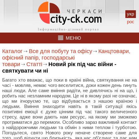
укр
рос
МЕНЮ
Каталог
Все для побуту та офісу
Канцтовари,
офісний папір, господарські
товари
Статті
Новий рік під час війни -
святкувати чи ні
Багато хто вважає, що поки в країні війна, святкування не на
часі - мовляв, немає чого веселитися, доки кожен день гинуть
наші люди. Але саме вміння радіти, не дивлячись ні на що, і
робить нас незламним народом. Це ні в якому разі не означає,
що ми ігноруємо те, що відбувається з нашою країною і
людьми. Вміння знаходити навіть в такій ситуації якісь
позитивні емоції є дуже цінним під час такого величезного
стресу, адже вони дають нам ресурс, на якому ми зможемо
протриматися до перемоги. Особливо зараз важливий контакт
з найдорожчими людьми та обмін з ними теплом і турботою.
Погодьтеся, свято Нового року неначе створене саме для
того, щоб відчути цю близькість, яка нас об’єднує та дає нам