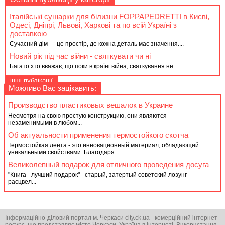
Італійські сушарки для білизни FOPPAPEDRETTI в Києві,
Одесі, Дніпрі, Львові, Харкові та по всій Україні з
доставкою
Сучасний дім — це простір, де кожна деталь має значення....
Новий рік під час війни - святкувати чи ні
Багато хто вважає, що поки в країні війна, святкування не...
інші публікації
Можливо Вас зацікавить:
Производство пластиковых вешалок в Украине
Несмотря на свою простую конструкцию, они являются
незаменимыми в любом...
Об актуальности применения термостойкого скотча
Термостойкая лента - это инновационный материал, обладающий
уникальными свойствами. Благодаря...
Великолепный подарок для отличного проведения досуга
"Книга - лучший подарок" - старый, затертый советский лозунг
расцвел...
Інформаційно-діловий портал м. Черкаси city.ck.ua - комерційний інтернет-