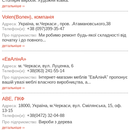
Столярні вироби. Художня ковка.
детальніше ››
Volen(Волен), компанія
Україна, м.Черкаси , пров. .Атамановського,38
Адреса:
+38 (097)399-35-47
Телефон(и):
Ми робимо ремонт будь-якої складності від
Про підприємство:
початку і до повного...
детальніше ››
«ЕвАлінА»
м. Черкаси, вул. Луценка, 6
Адреса:
+38(063) 241-55-14
Телефон(и):
Інтернет-магазин меблів "ЕвАлінА" пропонує
Про підприємство:
вашій увазі меблі власного виробництва, а...
детальніше ››
АВЕ, ПКФ
18000, Україна, м.Черкаси, вул. Смілянська, 15, оф.
Адреса:
13-15
+38(0472) 32-04-88
Телефон(и):
Вироби з дерева
Про підприємство:
детальніше ››