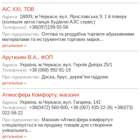
АіС ХХІ, ТОВ
18009, м.Черкаси, вул. Ярославська 9, 1 й поверх
Адреса:
(колишня автостанція будівлю АЗС сервіс)
+38(097)199-55-58
Телефон(и):
Оптова та роздрібна торгівля абразивними
Про підприємство:
матеріалами та інструментом торгових марок...
детальніше ››
Арутюнян В.А., ФОП
Україна, м.Черкаси, вул. Героїв Дніпра 25/1
Адреса:
+38 (068) 992-81-19
Телефон(и):
Доска, брус, дерев"яні піддони.
Про підприємство:
детальніше ››
Атмосфера Комфорту, магазин
Україна, м.Черкаси, вул. Гагаріна, 142
Адреса:
+38(0472) 560-600, +38 (067) 435-22-26; +38(073)
Телефон(и):
022-58-22
Магазин «Атмосфера комфорту»
Про підприємство:
спеціалізується на продажу товарів для створення
унікального...
детальніше ››