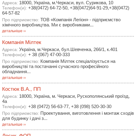
18000, Україна, м.Черкаси, вул. Сурикова, 10
Адреса:
+38(0472) 64-72-50, +38(0472)64-91-29,+38(0472)
Телефон(и):
64-57-82
ТОВ «Компанія Легіон» - підприємство
Про підприємство:
хімічного виробництва. Ми є виробниками...
детальніше ››
Компанія Мілтек
Україна, м.Черкаси, бул.Шевченка, 266/1, к.401
Адреса:
+ 38 (067) 47-00-333
Телефон(и):
Компанія Мілтек спеціалізується на
Про підприємство:
виробництві та постачанні сучасного професійного
обладнання...
детальніше ››
Костюк В.А., ПП
18000, Україна, м. Черкаси, Рускополянський проїзд,
Адреса:
4а
+38 (0472) 56-63-77, +38 (098) 520-30-30
Телефон(и):
Проектування, виготовлення і монтаж сходів
Про підприємство:
для будинку і дачі з...
детальніше ››
Лесик, ФОП