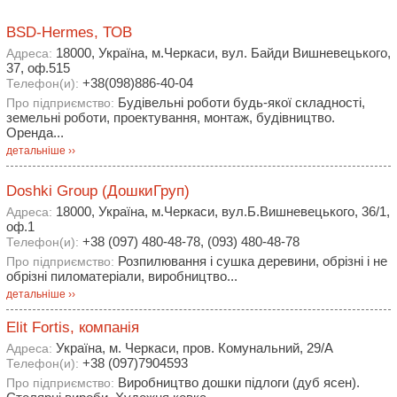
BSD-Hermes, ТОВ
18000, Україна, м.Черкаси, вул. Байди Вишневецького,
Адреса:
37, оф.515
+38(098)886-40-04
Телефон(и):
Будівельні роботи будь-якої складності,
Про підприємство:
земельні роботи, проектування, монтаж, будівництво.
Оренда...
детальніше ››
Doshki Group (ДошкиГруп)
18000, Україна, м.Черкаси, вул.Б.Вишневецького, 36/1,
Адреса:
оф.1
+38 (097) 480-48-78, (093) 480-48-78
Телефон(и):
Розпилювання і сушка деревини, обрізні і не
Про підприємство:
обрізні пиломатеріали, виробництво...
детальніше ››
Elit Fortis, компанія
Україна, м. Черкаси, пров. Комунальний, 29/А
Адреса:
+38 (097)7904593
Телефон(и):
Виробництво дошки підлоги (дуб ясен).
Про підприємство: