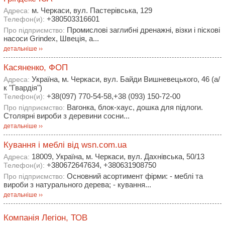
м. Черкаси, вул. Пастерівська, 129
Адреса:
+380503316601
Телефон(и):
Промислові заглибні дренажні, візки і піскові
Про підприємство:
насоси Grindex, Швеція, а...
детальніше ››
Касяненко, ФОП
Україна, м. Черкаси, вул. Байди Вишневецького, 46 (а/
Адреса:
к "Гвардія")
+38(097) 770-54-58,+38 (093) 150-72-00
Телефон(и):
Вагонка, блок-хаус, дошка для підлоги.
Про підприємство:
Столярні вироби з деревини сосни...
детальніше ››
Кування і меблі від wsn.cоm.ua
18009, Україна, м. Черкаси, вул. Дахнівська, 50/13
Адреса:
+380672647634, +380631908750
Телефон(и):
Основний асортимент фірми: - меблі та
Про підприємство:
вироби з натурального дерева; - кування...
детальніше ››
Компанія Легіон, ТОВ