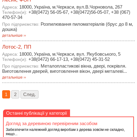
18000, Україна, м.Черкаси, вул.В.Чорновола, 267
Адреса:
+38(0472) 56-05-67, +38(0472)56-05-07, +38 (067)
Телефон(и):
470-57-34
Розпилювання пиломатеріалів (брус до 8 м,
Про підприємство:
дошка)
детальніше ››
Лотос-2, ПП
18000, Україна, м.Черкаси, вул. Якубовського, 5
Адреса:
+38(0472) 66-17-13, +38(0472) 45-31-52
Телефон(и):
Металопластикові вікна, двері, покрівля.
Про підприємство:
Виготовлення дверей, виготовлення вікон, двері металеві...
детальніше ››
1
2
След.
Останні публікації у категорії
Догляд за деревиною перевіреним засобом
Забезпечити належний догляд виробам з дерева зовсім не складно,
якщо...