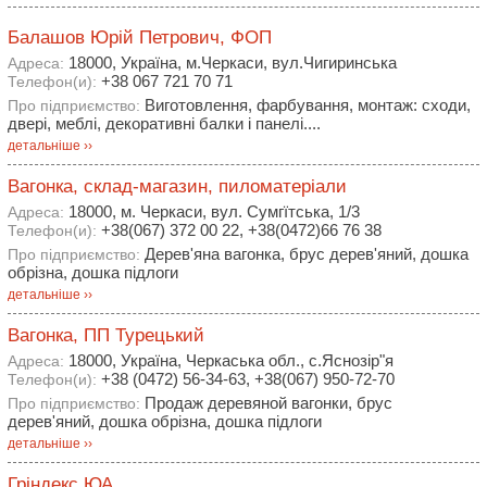
Балашов Юрій Петрович, ФОП
18000, Україна, м.Черкаси, вул.Чигиринська
Адреса:
+38 067 721 70 71
Телефон(и):
Виготовлення, фарбування, монтаж: сходи,
Про підприємство:
двері, меблі, декоративні балки і панелі....
детальніше ››
Вагонка, склад-магазин, пиломатеріали
18000, м. Черкаси, вул. Сумгїтська, 1/3
Адреса:
+38(067) 372 00 22, +38(0472)66 76 38
Телефон(и):
Дерев'яна вагонка, брус дерев'яний, дошка
Про підприємство:
обрізна, дошка підлоги
детальніше ››
Вагонка, ПП Турецький
18000, Україна, Черкаська обл., с.Яснозір"я
Адреса:
+38 (0472) 56-34-63, +38(067) 950-72-70
Телефон(и):
Продаж деревяной вагонки, брус
Про підприємство:
дерев'яний, дошка обрізна, дошка підлоги
детальніше ››
Гріндекс ЮА