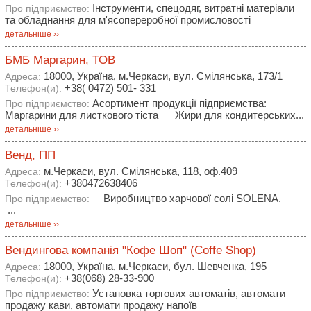
Інструменти, спецодяг, витратні матеріали
Про підприємство:
та обладнання для м'ясопереробної промисловості
детальніше ››
БМБ Маргарин, ТОВ
18000, Україна, м.Черкаси, вул. Смiлянська, 173/1
Адреса:
+38( 0472) 501- 331
Телефон(и):
Асортимент продукції підприємства:
Про підприємство:
Маргарини для листкового тіста Жири для кондитерських...
детальніше ››
Венд, ПП
м.Черкаси, вул. Смілянська, 118, оф.409
Адреса:
+380472638406
Телефон(и):
Виробництво харчової солі SOLENA.
Про підприємство:
...
детальніше ››
Вендингова компанія "Кофе Шоп" (Coffe Shop)
18000, Україна, м.Черкаси, бул. Шевченка, 195
Адреса:
+38(068) 28-33-900
Телефон(и):
Установка торгових автоматів, автомати
Про підприємство:
продажу кави, автомати продажу напоїв