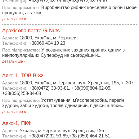
+38(0472)33-74-65,+38(0472)33-74-67
Телефон(и):
Виробництво рибних консервів з риби і море
Про підприємство:
продуктів, а також...
детальніше ››
Арахісова паста G-Nuts
18000, Україна, м. Черкаси
Адреса:
+38066 404 19 23
Телефон(и):
У розвинених західних країнах одним з
Про підприємство:
найпопулярніших Суперфуд на сьогоднішній...
детальніше ››
Аякс-1, ТОВ ВКФ
18000, Україна, м.Черкаси, вул. Хрещатик, 195, к. 307
Адреса:
+38(0472) 33-03-81, +38(096)804-62-05,
Телефон(и):
+38(096)258-34-08
Устаткування, м'ясопереробка, перегін
Про підприємство:
худоби, забій худоби, тролів одинарний, підвісні шляхи...
детальніше ››
Аякс-1, ПКФ
Україна, м.Черкаси, вул. Хрещатик, 195
Адреса:
+38(0472)32-93-89,+38 (050) 464-21-51
Телефон(и):