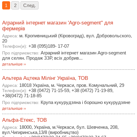
1
2
След.
Аграрний інтернет магазин 'Agro-segment'' для
фермерів
м. Кропивницький (Кіровоград), вул. Добровольского,
Адреса:
20
+38 (095)189- 17-07
Телефон(и):
Аграрний інтернет магазин Agro-segment
Про підприємство:
для селян. Продаж ЗЗР, всіх добрив...
детальніше ››
Альтера Ацтека Мілінг Україна, ТОВ
18018 Україна, м. Черкаси, пров. Комунальний, 29
Адреса:
+38 (0472) 71-15-59, +38 (0472) 71-19-89,
Телефон(и):
+38(0472) 71-18-85
Крупа кукурудзяна і борошно кукурудзяне
Про підприємство:
детальніше ››
Альфа-Етекс, ТОВ
18000, Україна, м.Черкаси, бул. Шевченка, 208,
Адреса:
вул.Чигиринська,13/8 (виробництво)