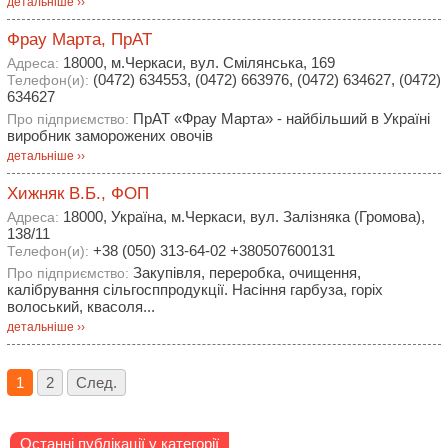
детальніше ››
Фрау Марта, ПрАТ
18000, м.Черкаси, вул. Смілянська, 169
Адреса:
(0472) 634553, (0472) 663976, (0472) 634627, (0472)
Телефон(и):
634627
ПрАТ «Фрау Марта» - найбільший в Україні
Про підприємство:
виробник заморожених овочів
детальніше ››
Хижняк В.Б., ФОП
18000, Україна, м.Черкаси, вул. Залізняка (Громова),
Адреса:
138/11
+38 (050) 313-64-02 +380507600131
Телефон(и):
Закупівля, переробка, очищення,
Про підприємство:
калібрування сільгосппродукції. Насіння гарбуза, горіх
волоський, квасоля...
детальніше ››
1
2
След.
Останні публікації у категорії