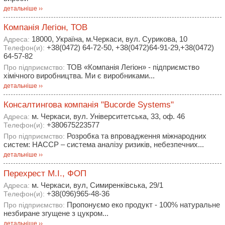
детальніше ››
Компанія Легіон, ТОВ
18000, Україна, м.Черкаси, вул. Сурикова, 10
Адреса:
+38(0472) 64-72-50, +38(0472)64-91-29,+38(0472)
Телефон(и):
64-57-82
ТОВ «Компанія Легіон» - підприємство
Про підприємство:
хімічного виробництва. Ми є виробниками...
детальніше ››
Консалтингова компанія "Bucorde Systems"
м. Черкаси, вул. Університетська, 33, оф. 46
Адреса:
+380675223577
Телефон(и):
Розробка та впровадження міжнародних
Про підприємство:
систем: HACCP – система аналізу ризиків, небезпечних...
детальніше ››
Перехрест М.І., ФОП
м. Черкаси, вул, Симиренківська, 29/1
Адреса:
+38(096)965-48-36
Телефон(и):
Пропонуємо еко продукт - 100% натуральне
Про підприємство:
незбиране згущене з цукром...
детальніше ››