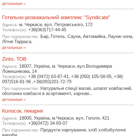
детальніше ››
Готельно-розважальний комплекс "Syndiсate"
м. Черкаси, вул. Петровського, 172
Адреса:
+38(063)717-44-45
Телефон(и):
Бар, Готель, Сауна, Автомийка, Лаунж-зона,
Про підприємство:
Літня Тарраса.
детальніше ››
Zinto, ТОВ
18007, Україна, м. Черкаси, вул.Володимира
Адреса:
Ложешнікова, 14
+38 (0472) 63-87-41, +38 (050) 105-58-05, +38(
Телефон(и):
097)516-81-96 ,+38(093)201-72-79
Натуральні спеції вагові, шпагат ковбасний,
Про підприємство:
оболонки ковбасні в асортименті, харчові...
детальніше ››
Колосок, пекарня
18000, Україна, м.Черкаси, вул. Гоголя, 421
Адреса:
+38(0472) 34-69-07
Телефон(и):
Продукти харчування, хліб хлібобулочні
Про підприємство:
вироби