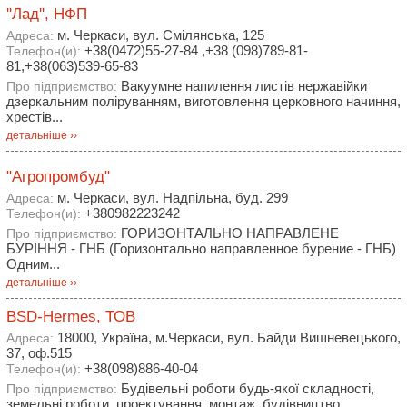
''Лад'', НФП
м. Черкаси, вул. Смілянська, 125
Адреса:
+38(0472)55-27-84 ,+38 (098)789-81-
Телефон(и):
81,+38(063)539-65-83
Вакуумне напилення листів нержавійки
Про підприємство:
дзеркальним поліруванням, виготовлення церковного начиння,
хрестів...
детальніше ››
"Агропромбуд"
м. Черкаси, вул. Надпільна, буд. 299
Адреса:
+380982223242
Телефон(и):
ГОРИЗОНТАЛЬНО НАПРАВЛЕНЕ
Про підприємство:
БУРІННЯ - ГНБ (Горизонтально направленное бурение - ГНБ)
Одним...
детальніше ››
BSD-Hermes, ТОВ
18000, Україна, м.Черкаси, вул. Байди Вишневецького,
Адреса:
37, оф.515
+38(098)886-40-04
Телефон(и):
Будівельні роботи будь-якої складності,
Про підприємство:
земельні роботи, проектування, монтаж, будівництво.