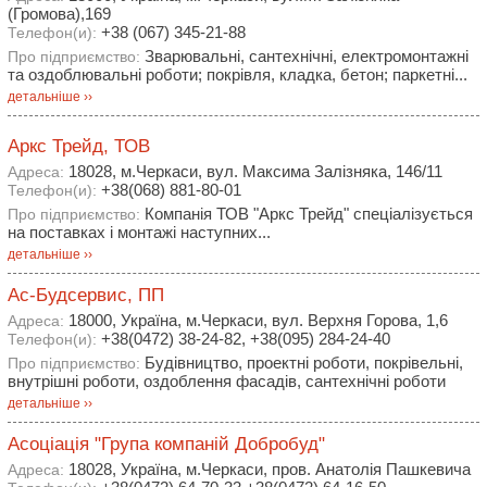
(Громова),169
+38 (067) 345-21-88
Телефон(и):
Зварювальні, сантехнічні, електромонтажні
Про підприємство:
та оздоблювальні роботи; покрівля, кладка, бетон; паркетні...
детальніше ››
Аркс Трейд, ТОВ
18028, м.Черкаси, вул. Максима Залізняка, 146/11
Адреса:
+38(068) 881-80-01
Телефон(и):
Компанія ТОВ "Аркс Трейд" спеціалізується
Про підприємство:
на поставках і монтажі наступних...
детальніше ››
Ас-Будсервис, ПП
18000, Україна, м.Черкаси, вул. Верхня Горова, 1,6
Адреса:
+38(0472) 38-24-82, +38(095) 284-24-40
Телефон(и):
Будівництво, проектні роботи, покрівельні,
Про підприємство:
внутрішні роботи, оздоблення фасадів, сантехнічні роботи
детальніше ››
Асоціація "Група компаній Добробуд"
18028, Україна, м.Черкаси, пров. Анатолія Пашкевича
Адреса: