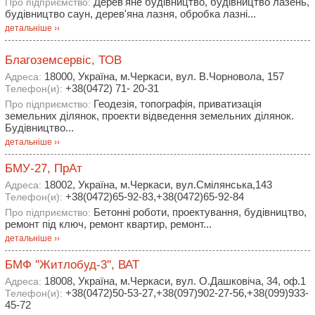
Дерев'яне будівництво, будівництво лазень,
Про підприємство:
будівництво саун, дерев'яна лазня, обробка лазні...
детальніше ››
Благоземсервіс, ТОВ
18000, Україна, м.Черкаси, вул. В.Чорновола, 157
Адреса:
+38(0472) 71- 20-31
Телефон(и):
Геодезія, топографія, приватизація
Про підприємство:
земельних ділянок, проекти відведення земельних ділянок.
Будівництво...
детальніше ››
БМУ-27, ПрАт
18002, Україна, м.Черкаси, вул.Смілянська,143
Адреса:
+38(0472)65-92-83,+38(0472)65-92-84
Телефон(и):
Бетонні роботи, проектування, будівництво,
Про підприємство:
ремонт під ключ, ремонт квартир, ремонт...
детальніше ››
БМФ ''Житлобуд-3'', ВАТ
18008, Україна, м.Черкаси, вул. О.Дашковіча, 34, оф.1
Адреса:
+38(0472)50-53-27,+38(097)902-27-56,+38(099)933-
Телефон(и):
45-72