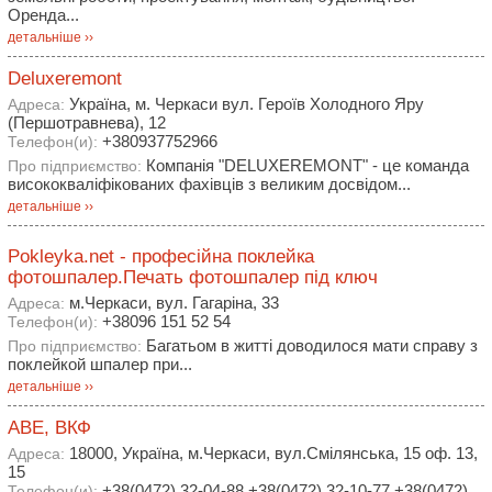
Оренда...
детальніше ››
Deluxeremont
Україна, м. Черкаси вул. Героїв Холодного Яру
Адреса:
(Першотравнева), 12
+380937752966
Телефон(и):
Компанія "DELUXEREMONT" - це команда
Про підприємство:
висококваліфікованих фахівців з великим досвідом...
детальніше ››
Pokleyka.net - професійна поклейка
фотошпалер.Печать фотошпалер під ключ
м.Черкаси, вул. Гагаріна, 33
Адреса:
+38096 151 52 54
Телефон(и):
Багатьом в житті доводилося мати справу з
Про підприємство:
поклейкой шпалер при...
детальніше ››
АВЕ, ВКФ
18000, Україна, м.Черкаси, вул.Смілянська, 15 оф. 13,
Адреса:
15
+38(0472) 32-04-88,+38(0472) 32-10-77,+38(0472)
Телефон(и):