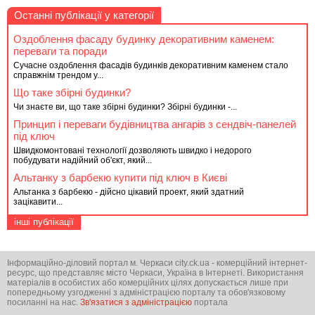
Останні публікації у категорії
Оздоблення фасаду будинку декоративним каменем:
переваги та поради
Сучасне оздоблення фасадів будинків декоративним каменем стало
справжнім трендом у...
Що таке збірні будинки?
Чи знаєте ви, що таке збірні будинки? Збірні будинки -...
Принцип і переваги будівництва ангарів з сендвіч-панелей
під ключ
Швидкомонтовані технології дозволяють швидко і недорого
побудувати надійний об'єкт, який...
Альтанку з барбекю купити під ключ в Києві
Альтанка з барбекю - дійсно цікавий проект, який здатний
зацікавити...
інші публікації
Інформаційно-діловий портал м. Черкаси city.ck.ua - комерційний інтернет-
ресурс, що представляє місто Черкаси, Україна в Інтернеті. Використання
матеріалів в особистих або комерційних цілях допускається лише при
попередньому узгодженні з адміністрацією порталу та обов'язковому
посиланні на нас.
Зв'язатися з адміністрацією
портала