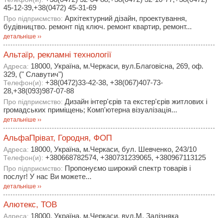
45-12-39,+38(0472) 45-31-69
Архітектурний дізайн, проектування,
Про підприємство:
будівництво. ремонт під ключ. ремонт квартир, ремонт...
детальніше ››
Альтаїр, рекламні технології
18000, Україна, м.Черкаси, вул.Благовісна, 269, оф.
Адреса:
329, (" Славутич")
+38(0472)33-42-38, +38(067)407-73-
Телефон(и):
28,+38(093)987-07-88
Дизайн інтер'єрів та екстер'єрів житлових і
Про підприємство:
громадських приміщень; Комп'ютерна візуалізація...
детальніше ››
АльфаПріват, Городня, ФОП
18000, Україна, м.Черкаси, бул. Шевченко, 243/10
Адреса:
+380668782574, +380731239065, +380967113125
Телефон(и):
Пропонуємо широкий спектр товарів і
Про підприємство:
послуг! У нас Ви можете...
детальніше ››
Алютекс, ТОВ
18000, Україна, м.Черкаси, вул.М. Залізняка
Адреса: