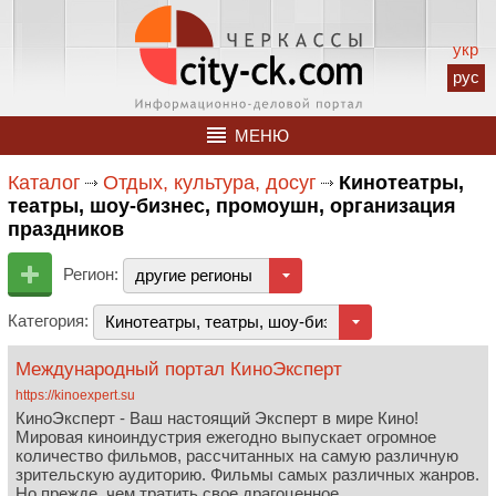
укр
рус
МЕНЮ
Каталог
Отдых, культура, досуг
Кинотеатры,
театры, шоу-бизнес, промоушн, организация
праздников
Регион:
другие регионы
Категория:
Кинотеатры, театры, шоу-бизнес, промоушн, орга
Международный портал КиноЭксперт
https://kinoexpert.su
КиноЭксперт - Ваш настоящий Эксперт в мире Кино!
Мировая киноиндустрия ежегодно выпускает огромное
количество фильмов, рассчитанных на самую различную
зрительскую аудиторию. Фильмы самых различных жанров.
Но прежде, чем тратить свое драгоценное...