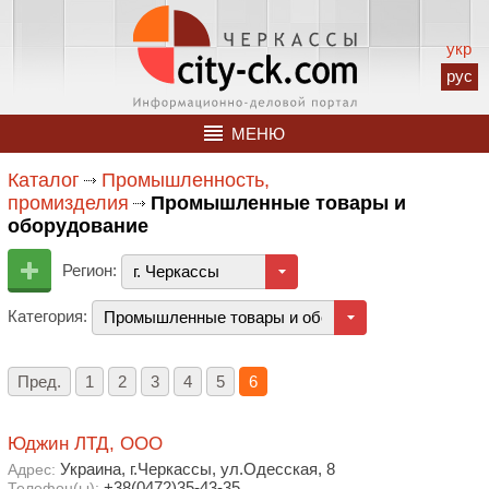
укр
рус
МЕНЮ
Каталог
Промышленность,
промизделия
Промышленные товары и
оборудование
Регион:
г. Черкассы
Категория:
Промышленные товары и оборудование
Пред.
1
2
3
4
5
6
Юджин ЛТД, ООО
Украина, г.Черкассы, ул.Одесская, 8
Адрес:
+38(0472)35-43-35
Телефон(ы):