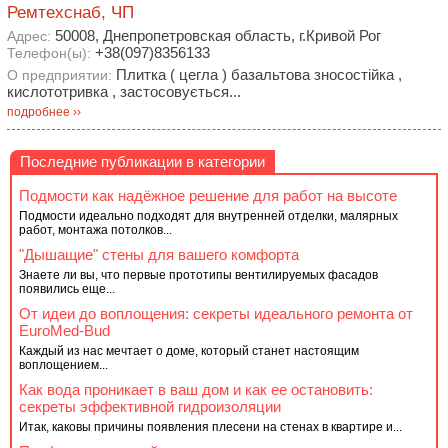
Ремтехснаб, ЧП
50008, Днепропетровская область, г.Кривой Рог
Адрес:
+38(097)8356133
Телефон(ы):
Плитка ( цегла ) базальтова зносостійка ,
О предприятии:
кислототривка , застосовується...
подробнее ››
Последние публикации в категории
Подмости как надёжное решение для работ на высоте
Подмости идеально подходят для внутренней отделки, малярных
работ, монтажа потолков...
"Дышащие" стены для вашего комфорта
Знаете ли вы, что первые прототипы вентилируемых фасадов
появились еще...
От идеи до воплощения: секреты идеального ремонта от
EuroMed-Bud
Каждый из нас мечтает о доме, который станет настоящим
воплощением...
Как вода проникает в ваш дом и как ее остановить:
секреты эффективной гидроизоляции
Итак, каковы причины появления плесени на стенах в квартире и...