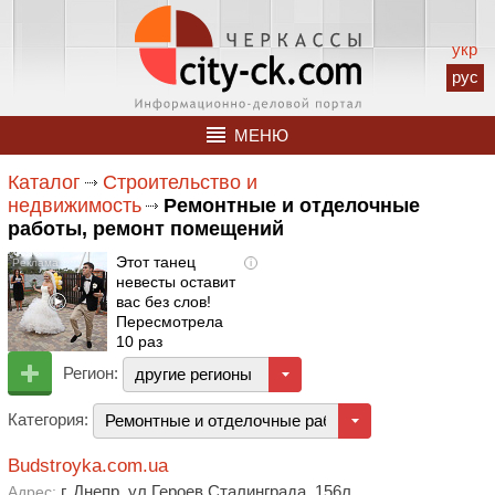
укр
рус
МЕНЮ
Каталог
Строительство и
недвижимость
Ремонтные и отделочные
работы, ремонт помещений
Этот танец
i
невесты оставит
вас без слов!
Пересмотрела
10 раз
Регион:
другие регионы
Категория:
Ремонтные и отделочные работы, ремонт помеще
Budstroyka.com.ua
г. Днепр, ул Героев Сталинграда, 156л
Адрес: