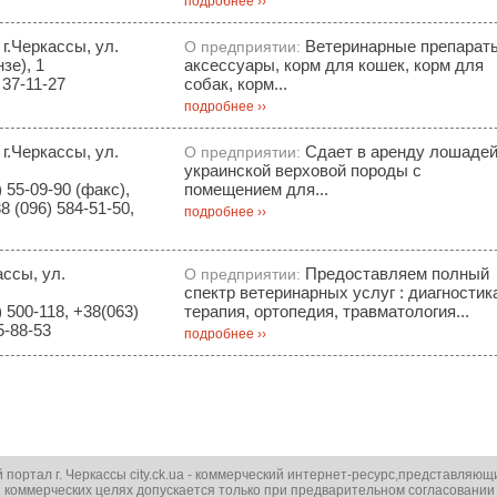
подробнее ››
 г.Черкассы, ул.
Ветеринарные препарат
О предприятии:
зе), 1
аксессуары, корм для кошек, корм для
 37-11-27
собак, корм...
подробнее ››
 г.Черкассы, ул.
Сдает в аренду лошаде
О предприятии:
украинской верховой породы с
 55-09-90 (факс),
помещением для...
8 (096) 584-51-50,
подробнее ››
ассы, ул.
Предоставляем полный
О предприятии:
спектр ветеринарных услуг : диагностик
 500-118, +38(063)
терапия, ортопедия, травматология...
5-88-53
подробнее ››
ортал г. Черкассы city.ck.ua - коммерческий интернет-ресурс,представляющ
 коммерческих целях допускается только при предварительном согласовании