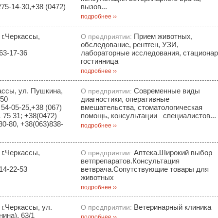
75-14-30,+38 (0472)
вызов...
подробнее ››
 г.Черкассы,
Прием животных,
О предприятии:
обследование, рентген, УЗИ,
63-17-36
лабораторные исследования, стационар
гостинница
подробнее ››
ассы, ул. Пушкина,
Современные виды
О предприятии:
 50
диагностики, оперативные
54-05-25,+38 (067)
вмешательства, стоматологическая
1 75 31; +38(0472)
помощь, консультации специалистов...
80-80, +38(063)838-
подробнее ››
 г.Черкассы,
Аптека.Широкий выбор
О предприятии:
ветпрепаратов.Консультация
14-22-53
ветврача.Сопутствующие товары для
животных
подробнее ››
 г.Черкассы, ул.
Ветеринарный клиника
О предприятии:
ина), 63/1
подробнее ››