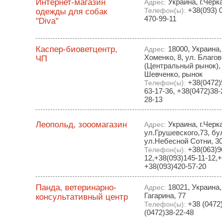
Интернет-магазин
Украина, г.Черк
Адрес:
+38(093) 0
одежды для собак
Телефон(ы):
470-99-11
''Diva''
Каспер-биоветцентр,
18000, Украина,
Адрес:
Хоменко, 8, ул. Благов
ЧП
(Центральный рынок), г
Шевченко, рынок
+38(0472)5
Телефон(ы):
63-17-36, +38(0472)38-
28-13
Леопольд, зооомагазин
Украина, г.Черк
Адрес:
ул.Грушевского,73, бу
ул.Небесной Сотни, 3
+38(063)9
Телефон(ы):
12,+38(093)145-11-12,+
+38(093)420-57-20
Панда, ветеринарно-
18021, Украина, 
Адрес:
Гагарина, 77
консультативный центр
+38 (0472)
Телефон(ы):
(0472)38-22-48