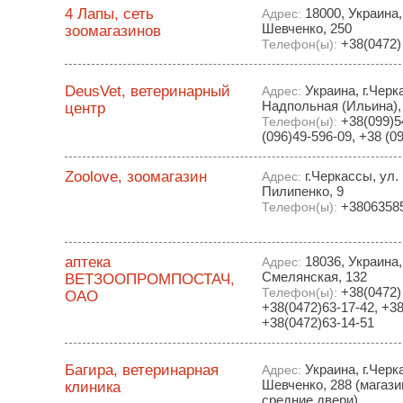
4 Лапы, сеть
18000, Украина,
Адрес:
Шевченко, 250
зоомагазинов
+38(0472)
Телефон(ы):
DeusVet, ветеринарный
Украина, г.Черк
Адрес:
Надпольная (Ильина),
центр
+38(099)5
Телефон(ы):
(096)49-596-09, +38 (0
Zoolove, зоомагазин
г.Черкассы, ул.
Адрес:
Пилипенко, 9
+3806358
Телефон(ы):
аптека
18036, Украина,
Адрес:
Смелянская, 132
ВЕТЗООПРОМПОСТАЧ,
+38(0472) 
Телефон(ы):
ОАО
+38(0472)63-17-42, +38
+38(0472)63-14-51
Багира, ветеринарная
Украина, г.Черк
Адрес:
Шевченко, 288 (магаз
клиника
средние двери)