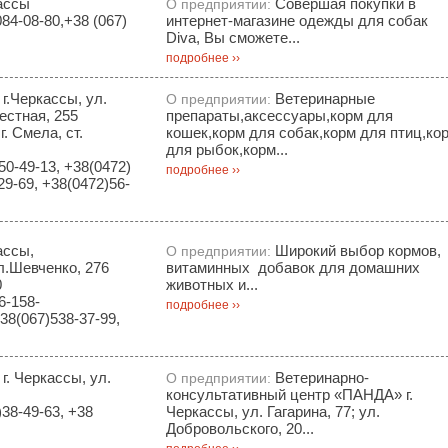
ассы
Cовершая покупки в
О предприятии:
84-08-80,+38 (067)
интернет-магазине одежды для собак
Diva, Вы сможете...
подробнее ››
 г.Черкассы, ул.
Ветеринарные
О предприятии:
естная, 255
препараты,аксессуары,корм для
. Смела, ст.
кошек,корм для собак,корм для птиц,ко
для рыбок,корм...
0-49-13, +38(0472)
подробнее ››
29-69, +38(0472)56-
ассы,
Широкий выбор кормов
О предприятии:
л.Шевченко, 276
витаминных добавок для домашних
0
животных и...
6-158-
подробнее ››
38(067)538-37-99,
г. Черкассы, ул.
Ветеринарно-
О предприятии:
консультативный центр «ПАНДА» г.
38-49-63, +38
Черкассы, ул. Гагарина, 77; ул.
Добровольского, 20...