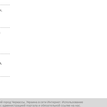
ы,
й
а,
ий город Черкассы, Украина в сети Интернет. Использование
 с администрацией портала и обязательной ссылке на нас.