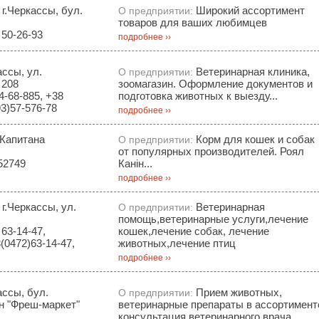
 г.Черкассы, бул.
Широкий ассортимент
О предприятии:
товаров для ваших любимцев
 50-26-93
подробнее ››
ассы, ул.
Ветеринарная клиника,
О предприятии:
 208
зоомагазин. Оформление документов и
4-68-885, +38
подготовка животных к выезду...
93)57-576-78
подробнее ››
 Капитана
Корм для кошек и собак
О предприятии:
от популярных производителей. Роял
52749
Канін...
подробнее ››
 г.Черкассы, ул.
Ветеринарная
О предприятии:
помощь,ветеринарные услуги,лечение
63-14-47,
кошек,лечение собак, лечение
(0472)63-14-47,
животных,лечение птиц
подробнее ››
ассы, бул.
Прием животных,
О предприятии:
ин "Фреш-маркет"
ветеринарные препараты в ассортимент
консультация ветеринарного врача,