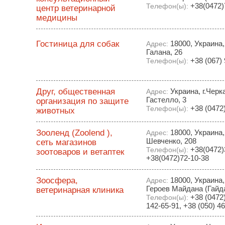
+38(0472)
Телефон(ы):
центр ветеринарной
медицины
Гостиница для собак
18000, Украина,
Адрес:
Галана, 26
+38 (067) 
Телефон(ы):
Друг, общественная
Украина, г.Черк
Адрес:
Гастелло, 3
организация по защите
+38 (0472)
Телефон(ы):
животных
Зооленд (Zoolend ),
18000, Украина,
Адрес:
Шевченко, 208
сеть магазинов
+38(0472)
Телефон(ы):
зоотоваров и ветаптек
+38(0472)72-10-38
Зоосфера,
18000, Украина,
Адрес:
Героев Майдана (Гайда
ветеринарная клиника
+38 (0472)
Телефон(ы):
142-65-91, +38 (050) 4