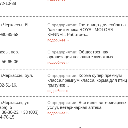
72-10-38
 г.Черкассы, Я.
Гостиница для собак на
О предприятии:
базе питомника ROYAL MOLOSS
990-99-58
KENNEL. Работает...
подробнее ››
ассы, пер.
Общественная
О предприятии:
организация по защите животных
 56-65-06
подробнее ››
 г.Черкассы, бул.
Корма супер премиум
О предприятии:
класса,премиум класса, корма для птиц
32-51-16,
грызунов...
подробнее ››
 г.Черкассы, ул.
Все виды ветеринарных
О предприятии:
ра), 5
услуг, ветеринарная аптека.
 38-30-23, +38 (093)
подробнее ››
64-70-15