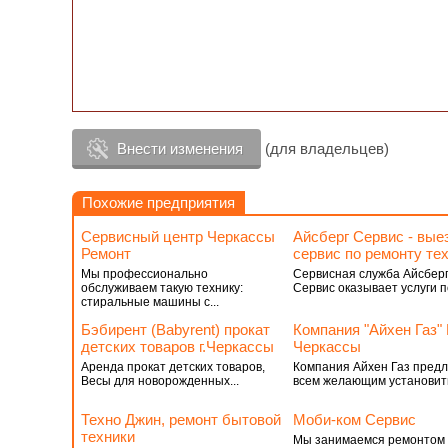
Внести изменения
(для владельцев)
Похожие предприятия
Сервисный центр Черкассы
Айсберг Сервис - вые
Ремонт
сервис по ремонту те
Мы профессионально
Сервисная служба Айсбер
обслуживаем такую ​​технику:
Сервис оказывает услуги по
стиральные машины с...
Бэбирент (Babyrent) прокат
Компания "Айхен Газ"
детских товаров г.Черкассы
Черкассы
Аренда прокат детских товаров,
Компания Айхен Газ предл
Весы для новорожденных...
всем желающим установить
Техно Джин, ремонт бытовой
Моби-ком Сервис
техники
Мы занимаемся ремонтом