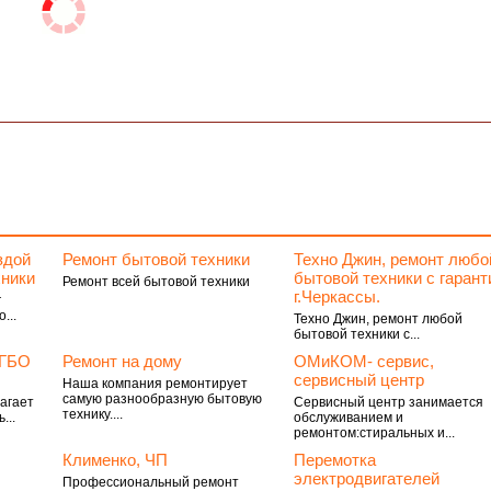
здой
Ремонт бытовой техники
Техно Джин, ремонт любо
хники
бытовой техники с гарант
Ремонт всей бытовой техники
г.Черкассы.
г
...
Техно Джин, ремонт любой
бытовой техники с...
 ГБО
Ремонт на дому
ОМиКОМ- сервис,
сервисный центр
Наша компания ремонтирует
самую разнообразную бытовую
агает
Сервисный центр занимается
технику....
...
обслуживанием и
ремонтом:стиральных и...
Клименко, ЧП
Перемотка
электродвигателей
Профессиональный ремонт