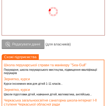
Редагувати данні
(для власників)
Схожі підприємства
Школа перукарської справи та манікюру "Sea-Gull"
Перукарня, школа перукарського мистецтва, підвищення кваліфікації
перукарів
Зернятко, курси
Курси іноземних мов для дітей 1-11 класів...
Зернятко, курси
Школи підготовки дітей, навчання дітей, математика, англійська...
Черкаська загальноосвітня санаторна школа-інтернат І-ІІ
ступеня Черкаської обласної ради