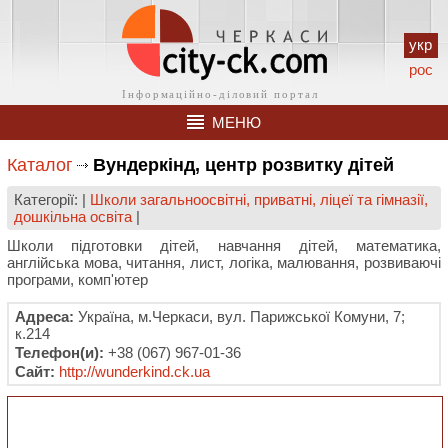
укр
рос
МЕНЮ
Каталог
Вундеркінд, центр розвитку дітей
Категорії: |
Школи загальноосвітні, приватні, ліцеї та гімназії,
дошкільна освіта
|
Школи підготовки дітей, навчання дітей, математика,
англійська мова, читання, лист, логіка, малювання, розвиваючі
програми, комп'ютер
Адреса:
Україна, м.Черкаси, вул. Парижської Комуни, 7;
к.214
Телефон(и):
+38 (067) 967-01-36
Сайт:
http://wunderkind.ck.ua