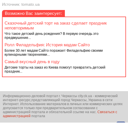
Источник: tomato.ua
Возможно Вас заинтересует:
Сказочный детский торт на заказ сделает праздник
неповторимым
Что такое детский день рождения? В первую очередь это
предвкушение...
Ролл Филадельфия: История мадам Сайто
Более 30 лет мадам Сайто поражает Филадельфию своими
кулинарными творениями...
Самый вкусный день в году
Детские торты на заказ из Киева помогут превратить детский
праздник...
Информационно-деловой портал г. Черкассы city.ck.ua - коммерческий
интернет-ресурс,представляющий город Черкассы, Украина в сети
Интернет. Использование материалов в личных или коммерческих целях
допускается только при предварительном согласовании с
администрацией портала и обязательной ссылке на нас.
Связаться с
администрацией
портала
© city.ck.ua 2001-2026