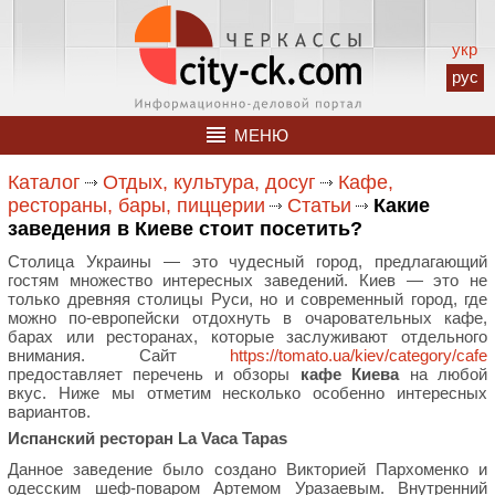
укр
рус
МЕНЮ
Каталог
Отдых, культура, досуг
Кафе,
рестораны, бары, пиццерии
Статьи
Какие
заведения в Киеве стоит посетить?
Столица Украины — это чудесный город, предлагающий
гостям множество интересных заведений. Киев — это не
только древняя столицы Руси, но и современный город, где
можно по-европейски отдохнуть в очаровательных кафе,
барах или ресторанах, которые заслуживают отдельного
внимания. Сайт
https://tomato.ua/kiev/category/cafe
предоставляет перечень и обзоры
кафе Киева
на любой
вкус. Ниже мы отметим несколько особенно интересных
вариантов.
Испанский ресторан La Vaca Tapas
Данное заведение было создано Викторией Пархоменко и
одесским шеф-поваром Артемом Уразаевым. Внутренний