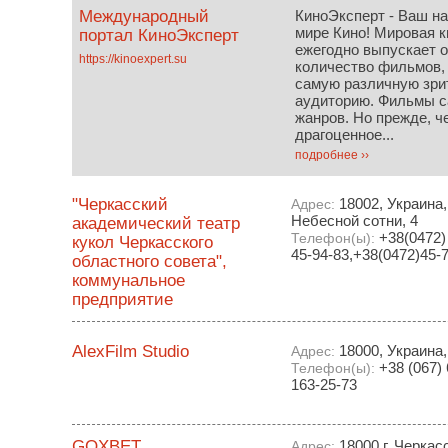
Международный
КиноЭксперт - Ваш н
мире Кино! Мировая 
портал КиноЭксперт
ежегодно выпускает 
https://kinoexpert.su
количество фильмов,
самую различную зри
аудиторию. Фильмы 
жанров. Но прежде, ч
драгоценное...
подробнее ››
"Черкасский
18002, Украина,
Адрес:
Небесной сотни, 4
академический театр
+38(0472) 
Телефон(ы):
кукол Черкасского
45-94-83,+38(0472)45-
областного совета",
коммунальное
предприятие
AlexFilm Studio
18000, Украина,
Адрес:
+38 (067) 
Телефон(ы):
163-25-73
GOXBET
18000 г. Черкас
Адрес: