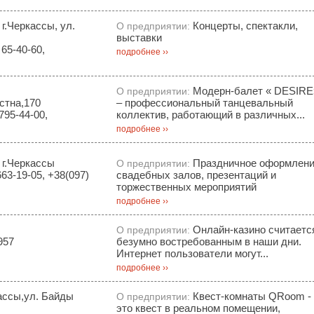
 г.Черкассы, ул.
Концерты, спектакли,
О предприятии:
выставки
65-40-60,
подробнее ››
Модерн-балет « DESIRE
О предприятии:
стна,170
– профессиональный танцевальный
795-44-00,
коллектив, работающий в различных...
подробнее ››
 г.Черкассы
Праздничное оформлен
О предприятии:
63-19-05, +38(097)
свадебных залов, презентаций и
торжественных мероприятий
подробнее ››
Онлайн-казино считаетс
О предприятии:
957
безумно востребованным в наши дни.
Интернет пользователи могут...
подробнее ››
ассы,ул. Байды
Квест-комнаты QRoom -
О предприятии:
это квест в реальном помещении,