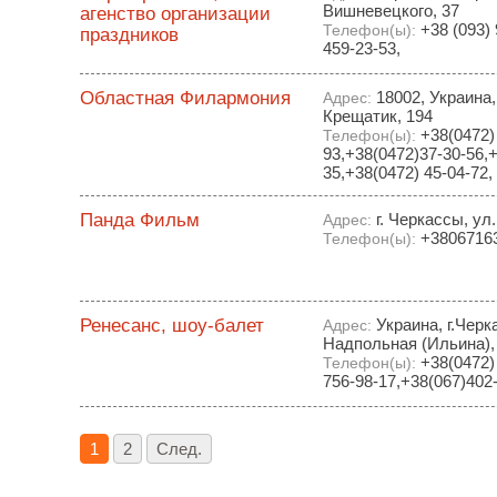
Вишневецкого, 37
агенство организации
+38 (093) 
Телефон(ы):
праздников
459-23-53,
Областная Филармония
18002, Украина,
Адрес:
Крещатик, 194
+38(0472)
Телефон(ы):
93,+38(0472)37-30-56,+
35,+38(0472) 45-04-72,
Панда Фильм
г. Черкассы, ул.
Адрес:
+3806716
Телефон(ы):
Ренесанс, шоу-балет
Украина, г.Черк
Адрес:
Надпольная (Ильина), 
+38(0472) 
Телефон(ы):
756-98-17,+38(067)402
1
2
След.