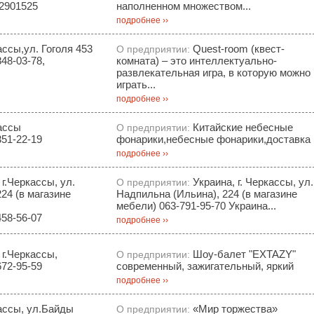
 2901525
наполненном множеством...
подробнее ››
ассы,ул. Гоголя 453
Quest-room (квест-
О предприятии:
48-03-78,
комната) – это интеллектуально-
развлекательная игра, в которую можно
играть...
подробнее ››
ассы
Китайские небесные
О предприятии:
351-22-19
фонарики,небесные фонарики,доставка
подробнее ››
 г.Черкассы, ул.
Украина, г. Черкассы, ул.
О предприятии:
24 (в магазине
Надпильна (Ильина), 224 (в магазине
мебели) 063-791-95-70 Украина...
458-56-07
подробнее ››
 г.Черкассы,
Шоу-балет "EXTAZY"
О предприятии:
672-95-59
современный, зажигательный, яркий
подробнее ››
ассы, ул.Байды
«Мир торжества»
О предприятии: