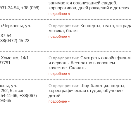
занимается организацией свадеб,
931-34-94, +38 (098)
корпоративов, дней рождений и детских..
подробнее ››
 г.Черкассы, ул.
Концерты, театр, эстрад
О предприятии:
мюзикл, балет
 37-54-
подробнее ››
38(0472) 45-22-
 Хоменко, 14/1
Смотреть онлайн филь
О предприятии:
37791
и сериалы бесплатно в хорошем
качестве. Скачать...
подробнее ››
ассы, ул.
Шоу-балет ,концерты,
О предприятии:
252, 5 этаж
хореографическая студия, обучение
54-11-66, +38(067)
детей
-93-65
подробнее ››