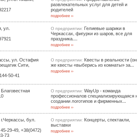
развлекательных услуг для детей и
92217
родителей
подробнее ››
, ул.
Гелиевые шарики в
О предприятии:
Черкассах, фигурки из шаров, все для
97921
праздника....
подробнее ››
ассы, ул. Остафия
Квесты в реальности (он
О предприятии:
рещатик Сити,
же квесты «выберись из комнаты» за...
подробнее ››
144-50-41
. Благовестная
WayUp - команда
О предприятии:
10
профессионалов специализирующаяся 
создании логотипов и фирменных...
подробнее ››
 г.Черкассы, бул.
Концерты, спектакли,
О предприятии:
выставки
45-29-49, +38(0472)
подробнее ››
93-73