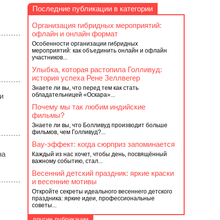
Последние публикации в категории
Организация гибридных мероприятий:
офлайн и онлайн формат
Особенности организации гибридных
мероприятий: как объединить онлайн и офлайн
участников...
Улыбка, которая растопила Голливуд:
история успеха Рене Зеллвегер
Знаете ли вы, что перед тем как стать
обладательницей «Оскара»...
и
Почему мы так любим индийские
фильмы?
Знаете ли вы, что Болливуд производит больше
фильмов, чем Голливуд?...
Вау-эффект: когда сюрприз запоминается
на
Каждый из нас хочет, чтобы день, посвящённый
важному событию, стал...
Весенний детский праздник: яркие краски
и весенние мотивы
Откройте секреты идеального весеннего детского
праздника: яркие идеи, профессиональные
советы...
другие публикации