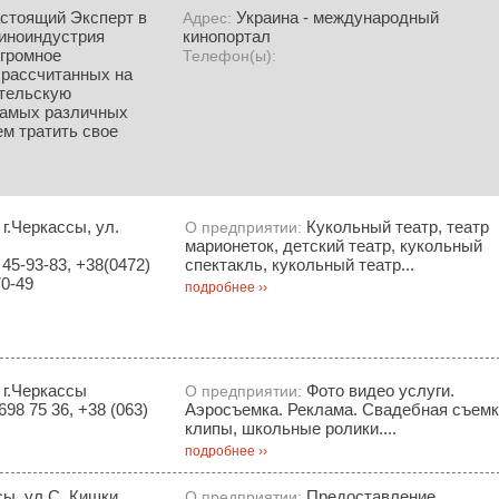
астоящий Эксперт в
Украина - международный
Адрес:
киноиндустрия
кинопортал
огромное
Телефон(ы):
 рассчитанных на
тельскую
самых различных
ем тратить свое
 г.Черкассы, ул.
Кукольный театр, театр
О предприятии:
марионеток, детский театр, кукольный
45-93-83, +38(0472)
спектакль, кукольный театр...
70-49
подробнее ››
 г.Черкассы
Фото видео услуги.
О предприятии:
698 75 36, +38 (063)
Аэросъемка. Реклама. Свадебная съемк
клипы, школьные ролики....
подробнее ››
сы, ул.С. Кишки,
Предоставление
О предприятии: