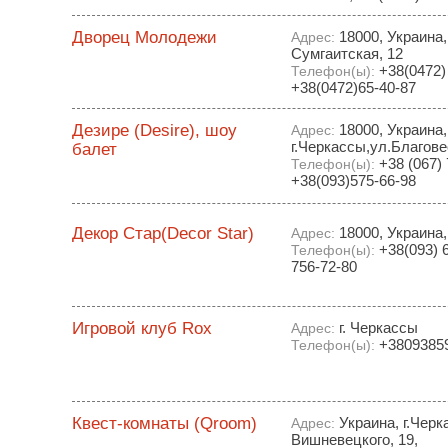
Дворец Молодежи
18000, Украина,
Адрес:
Сумгаитская, 12
+38(0472) 
Телефон(ы):
+38(0472)65-40-87
Дезире (Desire), шоу
18000, Украина,
Адрес:
г.Черкассы,ул.Благове
балет
+38 (067) 
Телефон(ы):
+38(093)575-66-98
Декор Стар(Decor Star)
18000, Украина,
Адрес:
+38(093) 6
Телефон(ы):
756-72-80
Игровой клуб Rox
г. Черкассы
Адрес:
+3809385
Телефон(ы):
Квест-комнаты (Qroom)
Украина, г.Черк
Адрес:
Вишневецкого, 19,