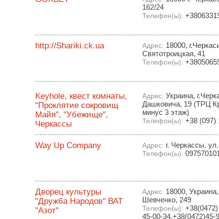
162/24
+3806331
Телефон(ы):
http://Shariki.ck.ua
18000, г.Черкаси
Адрес:
Святотроицкая, 41
+3805065
Телефон(ы):
Keyhole, квест комнаты,
Украина, г.Черк
Адрес:
Дашковича, 19 (ТРЦ К
"Проклятие сокровищ
минус 3 этаж)
Майя", "Убежище",
+38 (097) 
Телефон(ы):
Черкассы
Way Up Company
г. Черкассы, ул
Адрес:
09757010
Телефон(ы):
Дворец культуры
18000, Украина,
Адрес:
Шевченко, 249
"Дружба Народов'' ВАТ
+38(0472) 
Телефон(ы):
"Азот"
45-00-34,+38(0472)45-