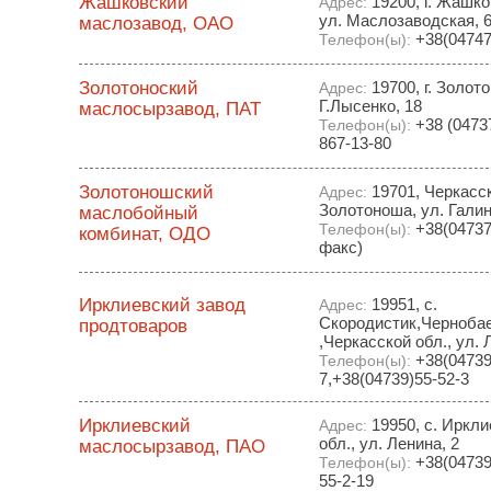
Жашковский
19200, г. Жашко
Адрес:
ул. Маслозаводская, 
маслозавод, ОАО
+38(04747 
Телефон(ы):
Золотоноский
19700, г. Золот
Адрес:
Г.Лысенко, 18
маслосырзавод, ПАТ
+38 (04737
Телефон(ы):
867-13-80
Золотоношский
19701, Черкасска
Адрес:
Золотоноша, ул. Гали
маслобойный
+38(04737)
Телефон(ы):
комбинат, ОДО
факс)
Ирклиевский завод
19951, с.
Адрес:
Скородистик,Чернобае
продтоваров
,Черкасской обл., ул. 
+38(04739
Телефон(ы):
7,+38(04739)55-52-3
Ирклиевский
19950, с. Иркли
Адрес:
обл., ул. Ленина, 2
маслосырзавод, ПАО
+38(04739)
Телефон(ы):
55-2-19