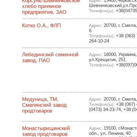
Корсунь-Шевченковское
19400,Черкасска
Адрес:
Шевченковский,ул.Пр
хлебо приемное
+38(04735
Телефон(ы):
предприятие, ЗАО
Котко О.А., ФЛП
20700, г. Смела
Адрес:
6
+38 (063) 
Телефон(ы):
264-10-24
Лебединский семенной
18000, Украина,
Адрес:
ул.Крещатик, 251
завод, ПАО
+38(097)0
Телефон(ы):
Медуница, ТМ,
20700, г. Смела,
Адрес:
+38 (067) 
Смелянский завод
Телефон(ы):
(0473) 34-23-74, +38 (0
продтоваров
Монастырищенский
19100, г.Монас
Адрес:
обл., ул. Ленина, 40
завод продтоваров