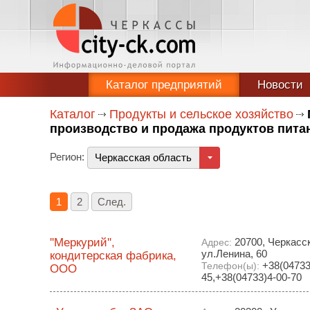
Каталог предприятий
Новости
Каталог
Продукты и сельское хозяйство
производство и продажа продуктов пита
Регион:
Черкасская область
1
2
След.
''Меркурий'',
20700, Черкасск
Адрес:
ул.Ленина, 60
кондитерская фабрика,
+38(04733
Телефон(ы):
ООО
45,+38(04733)4-00-70