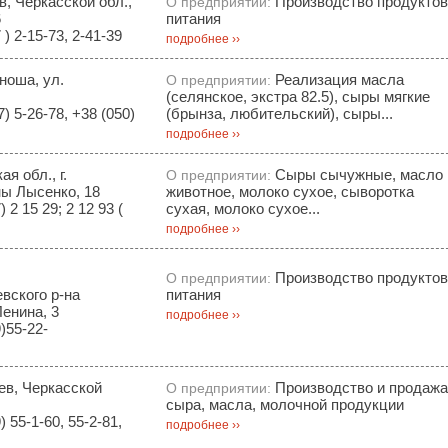
в, Черкасской обл.,
Производство продуктов
О предприятии:
6
питания
) 2-15-73, 2-41-39
подробнее ››
оноша, ул.
Реализация масла
О предприятии:
(селянское, экстра 82.5), сыры мягкие
) 5-26-78, +38 (050)
(брынза, любительский), сыры...
подробнее ››
я обл., г.
Сыры сычужные, масло
О предприятии:
ны Лысенко, 18
животное, молоко сухое, сыворотка
 2 15 29; 2 12 93 (
сухая, молоко сухое...
подробнее ››
Производство продуктов
О предприятии:
вского р-на
питания
Ленина, 3
подробнее ››
)55-22-
ев, Черкасской
Производство и продажа
О предприятии:
сыра, масла, молочной продукции
 55-1-60, 55-2-81,
подробнее ››