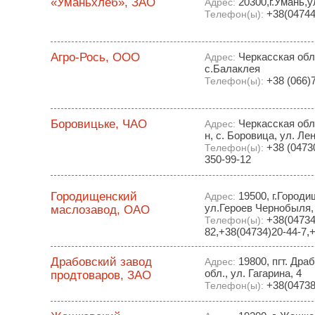
«Уманьхлеб», ЗАО
20300,г.Умань,у
Адрес:
+38(04744
Телефон(ы):
Агро-Рось, ООО
Черкасская обл
Адрес:
с.Балаклея
+38 (066)
Телефон(ы):
Боровицьке, ЧАО
Черкасская обл-
Адрес:
н, с. Боровица, ул. Ле
+38 (04730
Телефон(ы):
350-99-12
Городищенский
19500, г.Городи
Адрес:
ул.Героев Чернобыля,
маслозавод, ОАО
+38(04734 
Телефон(ы):
82,+38(04734)20-44-7,
Драбовский завод
19800, пгт. Дра
Адрес:
обл., ул. Гагарина, 4
продтоваров, ЗАО
+38(04738
Телефон(ы):