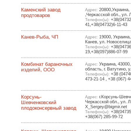
Каменский завод
20800,Украина,
Адрес:
,Черкасской обл., ул. 
продтоваров
+38(04732
Телефон(ы):
41,+38(04732)6-11-43
Канев-Рыба, ЧП
19000, Украина, 
Адрес:
Канев, ул. Новоселица
+38(04736
Телефон(ы):
19,+38(097)886-07-99
Комбинат бараночных
Украина, 43000
Адрес:
область, г. Ватутино, 
изделий, ООО
+38 (04740
Телефон(ы):
473-21-14 , +38 (067) 4
Корсунь-
г.Корсунь-Шевч
Адрес:
Черкасской обл., ул. 
Шевченковский
X_Sergey@bigmir.net
плодоконсервный завод
+38(04735)
Телефон(ы):
+38(067) 285-99-72