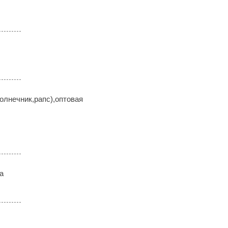
олнечник,рапс),оптовая
а