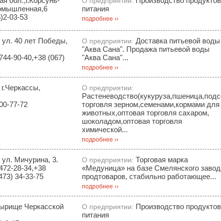
я обл.,г.Корсунь-
Производство продуктов
О предприятии:
омышленная,6
питания
)2-03-53
подробнее ››
, ул. 40 лет Победы,
Доставка питьевой воды
О предприятии:
"Аква Сана". Продажа питьевой воды
744-90-40,+38 (067)
"Аква Сана"...
подробнее ››
 г.Черкассы,
О предприятии:
Растеневодство(кукуруза,пшеница,подс
00-77-72
торговля зерном,семенами,кормами для
животных,оптовая торговля сахаром,
шоколадом,оптовая торговля
химической...
подробнее ››
 ул. Мичурина, 3.
Торговая марка
О предприятии:
472-28-34,+38
«Медуница» на базе Смелянского завод
473) 34-33-75
продтоваров, стабильно работающее...
подробнее ››
тырище Черкасской
Производство продуктов
О предприятии:
питания