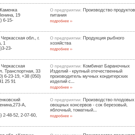
 Каменка
Производство продуктов
О предприятии:
Ленина, 19
питания
) 6-15-
подробнее ››
Черкасская обл., г.
Продукция рыбного
О предприятии:
, 1
хозяйства
)3-23-
подробнее ››
, Черкасская
Комбинат Бараночных
О предприятии:
ул. Транспортная, 33
Изделий - крупный отечественный
) 6-23-19, +38 (050)
производитель мучных кондитерских
41 25 91
изделий с...
подробнее ››
енковский
Производство плодовых
О предприятии:
Ленина,273-А,
овощных консервов - сок березовый,
яблочный, томатный...
 2-48-52, 2-07-60,
подробнее ››