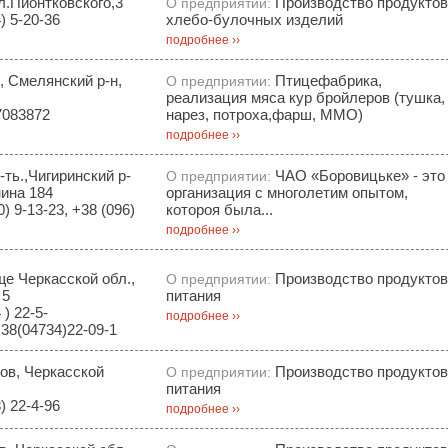
л.Пионтковского,3
Производство продуктов
О предприятии:
) 5-20-36
хлебо-булочных изделий
подробнее ››
, Смелянский р-н,
Птицефабрика,
О предприятии:
реализация мяса кур бройлеров (тушка,
7083872
нарез, потроха,фарш, ММО)
подробнее ››
ть.,Чигиринский р-
ЧАО «Боровицьке» - это
О предприятии:
нина 184
организация с многолетим опытом,
) 9-13-23, +38 (096)
котороя была...
подробнее ››
ще Черкасской обл.,
Производство продуктов
О предприятии:
 5
питания
) 22-5-
подробнее ››
+38(04734)22-09-1
бов, Черкасской
Производство продуктов
О предприятии:
питания
) 22-4-96
подробнее ››