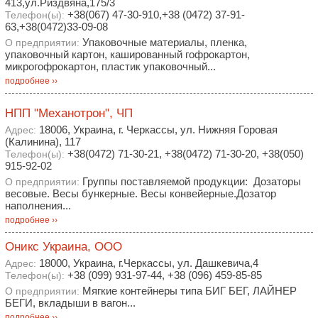
413,ул.Риздвяна,175/3
+38(067) 47-30-910,+38 (0472) 37-91-
Телефон(ы):
63,+38(0472)33-09-08
Упаковочные материалы, пленка,
О предприятии:
упаковочный картон, кашированный гофрокартон,
микрогофрокартон, пластик упаковочный...
подробнее ››
НПП "Механотрон", ЧП
18006, Украина, г. Черкассы, ул. Нижняя Горовая
Адрес:
(Калинина), 117
+38(0472) 71-30-21, +38(0472) 71-30-20, +38(050)
Телефон(ы):
915-92-02
Группы поставляемой продукции: Дозаторы
О предприятии:
весовые. Весы бункерные. Весы конвейерные.Дозатор
наполнения...
подробнее ››
Оникс Украина, ООО
18000, Украина, г.Черкассы, ул. Дашкевича,4
Адрес:
+38 (099) 931-97-44, +38 (096) 459-85-85
Телефон(ы):
Мягкие контейнеры типа БИГ БЕГ, ЛАЙНЕР
О предприятии:
БЕГИ, вкладыши в вагон...
подробнее ››