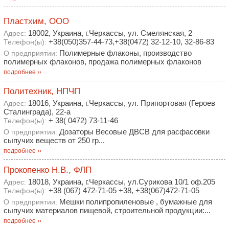
Пластхим, ООО
18002, Украина, г.Черкассы, ул. Смелянская, 2
Адрес:
+38(050)357-44-73,+38(0472) 32-12-10, 32-86-83
Телефон(ы):
Полимерные флаконы, производство
О предприятии:
полимерных флаконов, продажа полимерных флаконов
подробнее ››
Политехник, НПЧП
18016, Украина, г.Черкассы, ул. Припортовая (Героев
Адрес:
Сталинграда), 22-а
+ 38( 0472) 73-11-46
Телефон(ы):
Дозаторы Весовые ДВСВ для расфасовки
О предприятии:
сыпучих веществ от 250 гр...
подробнее ››
Прокопенко Н.В., ФЛП
18018, Украина, г.Черкассы, ул.Сурикова 10/1 оф.205
Адрес:
+38 (067) 472-71-05 +38, +38(067)472-71-05
Телефон(ы):
Мешки полипропиленовые , бумажные для
О предприятии:
сыпучих материалов пищевой, строительной продукции:...
подробнее ››