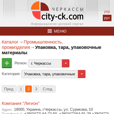
укр
рус
МЕНЮ
Каталог
Промышленность,
промизделия
Упаковка, тара, упаковочные
материалы
Регион:
г. Черкассы
Категория:
Упаковка, тара, упаковочные материалы
Пред.
1
2
3
След.
Компания "Легион"
18000, Украина, г.Черкассы, ул. Сурикова, 10
Адрес:
+38(0472) 64-72-50, +38(0472)64-91-29,+38(0472)
Телефон(ы):