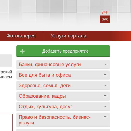
укр
рус
Фотогалерея
Услуги портала
Добавить предприятие
Банки, финансовые услуги
ерский
Все для быта и офиса
зываем
Здоровье, семья, дети
Образование, кадры
Отдых, культура, досуг
Право и безопасность, бизнес-
услуги