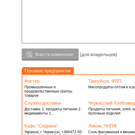
Внести изменения
(для владельцев)
Похожие предприятия
Фостер
Тригубчук, ФЛП
Промышленные и
Мясопродукты оптом и в р
продовольственные группы
товаров
Служба доставки
Черкасский Хлебзаво
Доставка: 1. продукты питания 2.
Продукты питания, хлеб, х
медикаменты 3....
булочные изделия
Кафе ''Серрани''
Ликом, ЧНПФ
Украина, г. Черкассы; +380472-50-
Соль фасованная в мешках