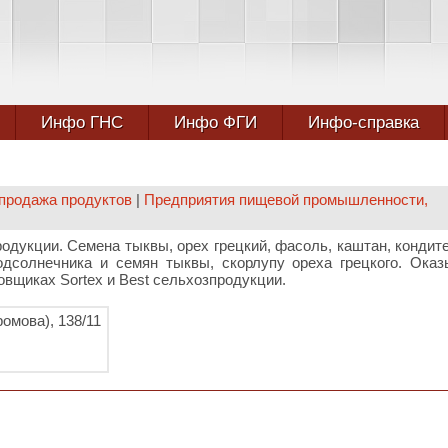
Инфо ГНС
Инфо ФГИ
Инфо-справка
 продажа продуктов
|
Предприятия пищевой промышленности,
родукции. Семена тыквы, орех грецкий, фасоль, каштан, кондит
одсолнечника и семян тыквы, скорлупу ореха грецкого. Ока
овщиках Sortex и Best сельхозпродукции.
ромова), 138/11