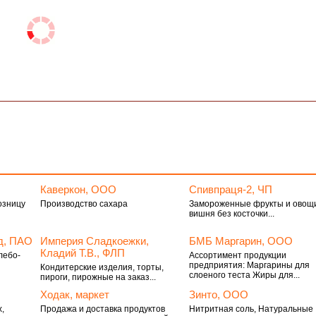
Каверкон, ООО
Спивпраця-2, ЧП
озницу
Производство сахара
Замороженные фрукты и овощ
вишня без косточки...
д, ПАО
Империя Сладкоежки,
БМБ Маргарин, ООО
Кладий Т.В., ФЛП
лебо-
Ассортимент продукции
предприятия: Маргарины для
Кондитерские изделия, торты,
слоеного теста Жиры для...
пироги, пирожные на заказ...
Ходак, маркет
Зинто, ООО
,
Продажа и доставка продуктов
Нитритная соль, Натуральные