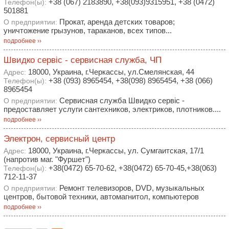
+38 (067) 2183890, +38(093)9315951, +38 (0472)
Телефон(ы):
501881
Прокат, аренда детских товаров;
О предприятии:
уничтожение грызунов, тараканов, всех типов...
подробнее ››
Швидко сервіс - сервисная служба, ЧП
18000, Украина, г.Черкассы, ул.Смелянская, 44
Адрес:
+38 (093) 8965454, +38(098) 8965454, +38 (066)
Телефон(ы):
8965454
Сервисная служба Швидко сервіс -
О предприятии:
предоставляет услуги сантехников, электриков, плотников....
подробнее ››
Электрон, сервисный центр
18000, Украина, г.Черкассы, ул. Сумгаитская, 17/1
Адрес:
(напротив маг. "Фуршет")
+38(0472) 65-70-62, +38(0472) 65-70-45,+38(063)
Телефон(ы):
712-11-37
Ремонт телевизоров, DVD, музыкальных
О предприятии:
центров, бытовой техники, автомагнитол, компьютеров
подробнее ››