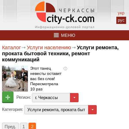
укр
рус
МЕНЮ
Каталог
Услуги населению
Услуги ремонта,
проката бытовой техники, ремонт
коммуникаций
Этот танец
i
невесты оставит
вас без слов!
Пересмотрела
10 раз
Регион:
г. Черкассы
Категория:
Услуги ремонта, проката бытовой техники, ремон
Пред.
1
2