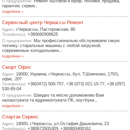
Ремонт бытовой и проф. техники, продажа,
О предприятии:
гарантия, сервис.
подробнее ››
Сервисный центр Черкассы Ремонт
г.Черкассы, Пастеровская, 80
Адрес:
+380660908625
Телефон(ы):
Мы профессионально обслуживаем такую ​​
О предприятии:
технику: стиральные машины с любой загрузкой;
современные холодильники...
подробнее ››
Смарт Офис
18000, Украина, г.Черкассы, бул. Т.Шевченко, 170/1,
Адрес:
офис. 207
+38(0472) 500-757, +38 (073) 021-15-77, +38 (097)
Телефон(ы):
530-89-04
Швидко та якісно допоможемо Вам
О предприятии:
налаштувати та відремонтувати ПК, ноутбуки...
подробнее ››
Спартак Сервис
18000, г.Черкассы, ул.Остафия Дашковича, 23
Адрес:
+380673505309, +380800400161
Телефон(ы):